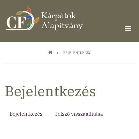
Ugrás
a
tartalomra
Morzsa
BEJELENTKEZÉS
Bejelentkezés
Bejelentkezés
(aktív
Jelszó visszaállítása
Elsődleges
fül)
fülek