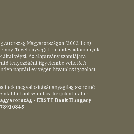
agyarország Magyarországon (2002-ben)
pítvány. Tevékenységét önkéntes adományok,
 által végzi. Az alapítvány számlájára
entő tényezőként figyelembe vehető. A
nden naptári év végén hivatalos igazolást
seinek megvalósítását anyagilag szeretné
z alábbi bankszámlára kérjük átutalni:
Magyarország - ERSTE Bank Hungary
-78910845