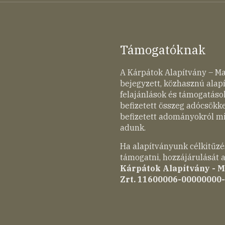
Támogatóknak
A Kárpátok Alapítvány – M
bejegyzett, közhasznú ala
felajánlások és támogatások
befizetett összeg adócsökk
befizetett adományokról mi
adunk.
Ha alapítványunk célkitűzé
támogatni, hozzájárulását a
Kárpátok Alapítvány - 
Zrt. 11600006-00000000