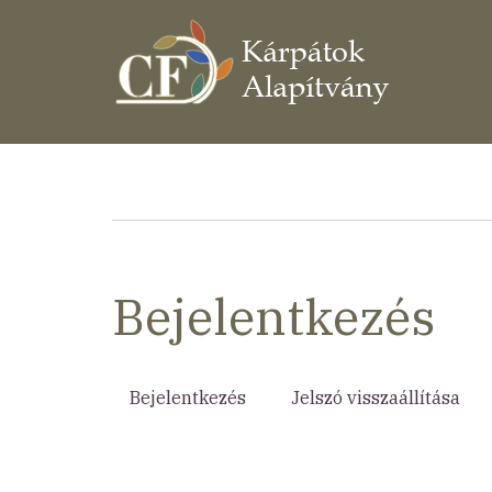
Ugrás
a
tartalomra
Morzsa
Bejelentkezés
Bejelentkezés
(aktív
Jelszó visszaállítása
Elsődleges
fül)
fülek