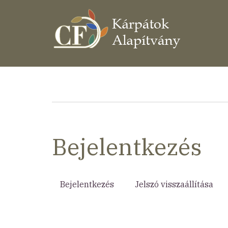
Ugrás
a
tartalomra
Morzsa
Bejelentkezés
Bejelentkezés
(aktív
Jelszó visszaállítása
Elsődleges
fül)
fülek