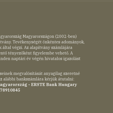
agyarország Magyarországon (2002-ben)
pítvány. Tevékenységét önkéntes adományok,
 által végzi. Az alapítvány számlájára
entő tényezőként figyelembe vehető. A
nden naptári év végén hivatalos igazolást
seinek megvalósítását anyagilag szeretné
z alábbi bankszámlára kérjük átutalni:
Magyarország - ERSTE Bank Hungary
-78910845