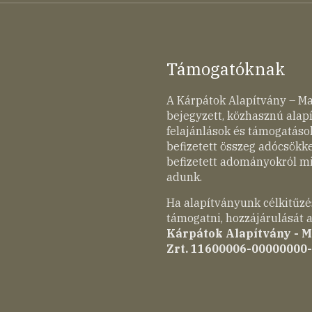
Támogatóknak
A Kárpátok Alapítvány – M
bejegyzett, közhasznú ala
felajánlások és támogatások
befizetett összeg adócsökk
befizetett adományokról mi
adunk.
Ha alapítványunk célkitűzé
támogatni, hozzájárulását a
Kárpátok Alapítvány - 
Zrt. 11600006-00000000