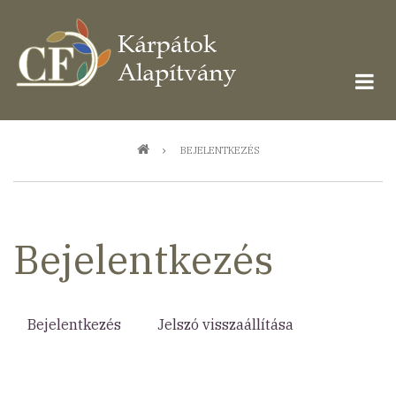
Ugrás
a
tartalomra
Morzsa
BEJELENTKEZÉS
Bejelentkezés
Bejelentkezés
(aktív
Jelszó visszaállítása
Elsődleges
fül)
fülek