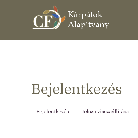
Ugrás
a
tartalomra
Morzsa
Bejelentkezés
Bejelentkezés
(aktív
Jelszó visszaállítása
Elsődleges
fül)
fülek