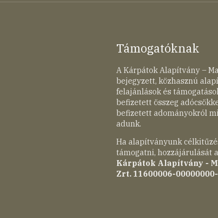
Támogatóknak
A Kárpátok Alapítvány – M
bejegyzett, közhasznú ala
felajánlások és támogatások
befizetett összeg adócsökk
befizetett adományokról mi
adunk.
Ha alapítványunk célkitűzé
támogatni, hozzájárulását a
Kárpátok Alapítvány - 
Zrt. 11600006-00000000