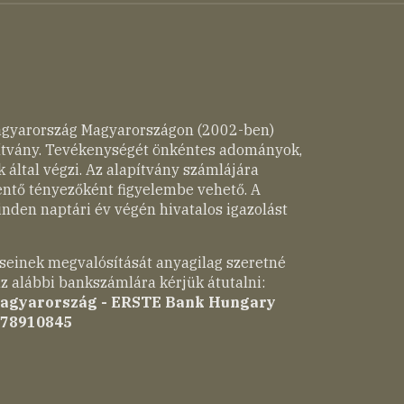
agyarország Magyarországon (2002-ben)
pítvány. Tevékenységét önkéntes adományok,
 által végzi. Az alapítvány számlájára
entő tényezőként figyelembe vehető. A
nden naptári év végén hivatalos igazolást
seinek megvalósítását anyagilag szeretné
z alábbi bankszámlára kérjük átutalni:
Magyarország - ERSTE Bank Hungary
-78910845