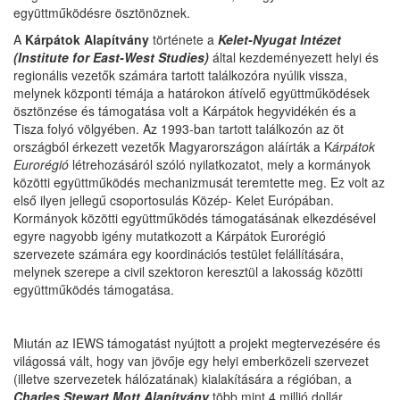
együttműködésre ösztönöznek.
A
Kárpátok Alapítvány
története a
Kelet-Nyugat Intézet
(Institute for East-West Studies)
által kezdeményezett helyi és
regionális vezetők számára tartott találkozóra nyúlik vissza,
melynek központi témája a határokon átívelő együttműködések
ösztönzése és támogatása volt a Kárpátok hegyvidékén és a
Tisza folyó völgyében. Az 1993-ban tartott találkozón az öt
országból érkezett vezetők Magyarországon aláírták a K
árpátok
Eurorégió
létrehozásáról szóló nyilatkozatot, mely a kormányok
közötti együttműködés mechanizmusát teremtette meg. Ez volt az
első ilyen jellegű csoportosulás Közép- Kelet Európában.
Kormányok közötti együttműködés támogatásának elkezdésével
egyre nagyobb igény mutatkozott a Kárpátok Eurorégió
szervezete számára egy koordinációs testület felállítására,
melynek szerepe a civil szektoron keresztül a lakosság közötti
együttműködés támogatása.
Miután az IEWS támogatást nyújtott a projekt megtervezésére és
világossá vált, hogy van jövője egy helyi emberközeli szervezet
(illetve szervezetek hálózatának) kialakítására a régióban, a
Cha
rles Stewart Mott Alapítvány
több mint 4 millió dollár