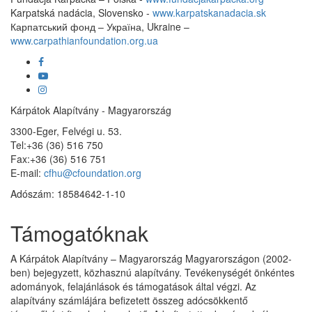
Karpatská nadácia, Slovensko -
www.karpatskanadacia.sk
Карпатський фонд – Україна, Ukraine –
www.carpathianfoundation.org.ua
facebook
youtube
instagram
Kárpátok Alapítvány - Magyarország
3300-Eger, Felvégi u. 53.
Tel:+36 (36) 516 750
Fax:+36 (36) 516 751
E-mail:
cfhu@cfoundation.org
Adószám: 18584642-1-10
Támogatóknak
A Kárpátok Alapítvány – Magyarország Magyarországon (2002-
ben) bejegyzett, közhasznú alapítvány. Tevékenységét önkéntes
adományok, felajánlások és támogatások által végzi. Az
alapítvány számlájára befizetett összeg adócsökkentő