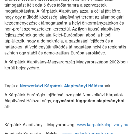
támogatást ítélt oda 5 éves időtartamra a szervezetek
megalapítására. A Kárpátok Alapítvány azzal a céllal jött létre,
hogy egy működő közösségi alapítványt teremt az állampolgári
kezdeményezések támogatására a helyi önkormányzatokon és
non-profit szervezeteken keresztül. Az ilyen típusú alapítvány
fejlesztésének gondolata Kelet-Európában abból a hitből
táplálkozik, hogy a demokrácia, a gazdasági fejlődés és a
határokon átívelő együttműködés támogatása helyi és regionális
szinten egy stabil és demokratikus Európa sarokköve.
A Kárpátok Alapítvány-Magyarország Magyarországon 2002-ben
került bejegyzésre.
Tagja a
Nemzetközi Kárpátok Alapítványi Hálózat
nak.
A Kárpátok Eurórégió fejlődését szolgáló Nemzetközi Kárpátok
Alapítványi Hálózat négy,
egymástól független alapítványból
áll:
Kárpátok Alapítvány – Magyarország-
www.karpatokalapitvany.hu
Fundacja Karpacka – Polska -
www.fundacjakarpacka.org