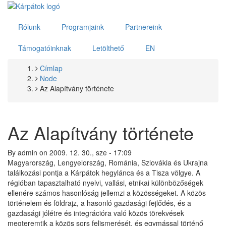
Ugrás
a
tartalomra
Rólunk
Programjaink
Partnereink
Támogatóinknak
Letölthető
EN
Címlap
Morzsa
Node
Az Alapítvány története
Az Alapítvány története
By
admin
on
2009. 12. 30., sze - 17:09
Magyarország, Lengyelország, Románia, Szlovákia és Ukrajna
találkozási pontja a Kárpátok hegylánca és a Tisza völgye. A
régióban tapasztalható nyelvi, vallási, etnikai különbözőségek
ellenére számos hasonlóság jellemzi a közösségeket. A közös
történelem és földrajz, a hasonló gazdasági fejlődés, és a
gazdasági jólétre és integrációra való közös törekvések
megteremtik a közös sors felismerését, és egymással történő