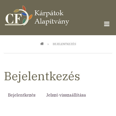
Ugrás
a
tartalomra
Morzsa
BEJELENTKEZÉS
Bejelentkezés
Bejelentkezés
(aktív
Jelszó visszaállítása
Elsődleges
fül)
fülek