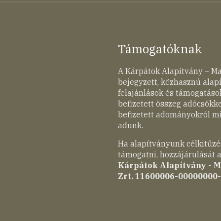
Támogatóknak
A Kárpátok Alapítvány – M
bejegyzett, közhasznú ala
felajánlások és támogatások
befizetett összeg adócsökk
befizetett adományokról mi
adunk.
Ha alapítványunk célkitűzé
támogatni, hozzájárulását a
Kárpátok Alapítvány - 
Zrt. 11600006-00000000