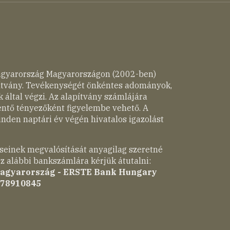
agyarország Magyarországon (2002-ben)
pítvány. Tevékenységét önkéntes adományok,
 által végzi. Az alapítvány számlájára
entő tényezőként figyelembe vehető. A
nden naptári év végén hivatalos igazolást
seinek megvalósítását anyagilag szeretné
z alábbi bankszámlára kérjük átutalni:
Magyarország - ERSTE Bank Hungary
-78910845