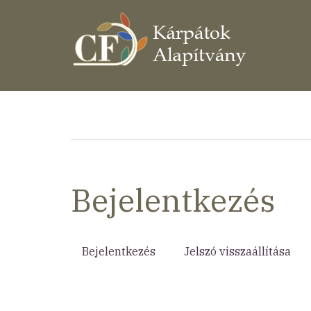
Ugrás
a
tartalomra
Morzsa
Bejelentkezés
Bejelentkezés
(aktív
Jelszó visszaállítása
Elsődleges
fül)
fülek