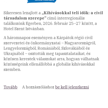
Sikeresen lezajlott a
„Kihívásokkal teli idők: a civil
társadalom szerepe”
című interregionális
találkozónk Egerben, 2026. február 25–27 között, a
Hotel Szent Istvánban.
A háromnapos eseményen a Kárpátok régió civil
szervezetei és önkormányzatai – Magyarországról,
Lengyelországból, Romániából, Szlovákiából és
Ukrajnából – osztották meg tapasztalataikat, és
közösen kerestek válaszokat arra, hogyan válhatnak
közösségeink ellenállóbbá a globális kihívásokkal
szemben.
Tovább
(Interregionális
A hozzászóláshoz
be kell jelentkezni
találkozó
Eger
2026)