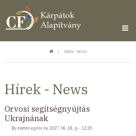
Ugrás
a
tartalomra
Morzsa
HÍREK - NEWS
Hírek - News
Orvosi segítségnyújtás
Ukrajnának
By
eszter.egeto
on
2027. 06. 18., p - 12:29