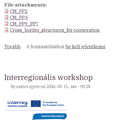
File attachments
CM_PP2
CM_PP4
CM_PP9_PP7
Cross_border_structures_for cooperation
Tovább
(Alpoktól
A hozzászóláshoz
be kell jelentkezni
a
Kárpátokig
)
Interregionális workshop
By
eszter.egeto
on
2026. 03. 11., sze - 09:28