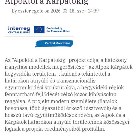
Alpoktól a Kárpátokig
By
eszter.egeto
on
2026. 03. 18., sze - 14:39
Az "Alpoktól a Kárpátokig" projekt célja, a hatékony
irányítási modellek megerősítése - az Alpok-Kárpátok
hegyvidéki területein -, különös tekintettel a
határokon átnyúló és transznacionális
együttműködési struktúrákra, a hegyvidéki régiók
fenntartható fejlődését célzó közös kihívásokra
reagálva. A projekt modern szemlélete (fiatalok
bevonása, több ágazatból érkező résztvevők) és a
hosszú távú együttműködések révén, az Alpok és a
Kárpátok határokon átnyúló területeinek közösségei
fognak a projekt eredményeiből profitálni.