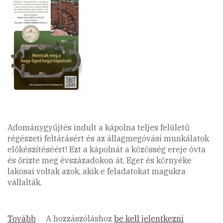
Adománygyűjtés indult a kápolna teljes felületű
régészeti feltárásért és az állagmegóvási munkálatok
előkészítéséért! Ezt a kápolnát a közösség ereje óvta
és őrizte meg évszázadokon át, Eger és környéke
lakosai voltak azok, akik e feladatokat magukra
vállalták.
Tovább
(Társadalmi
A hozzászóláshoz
be kell jelentkezni