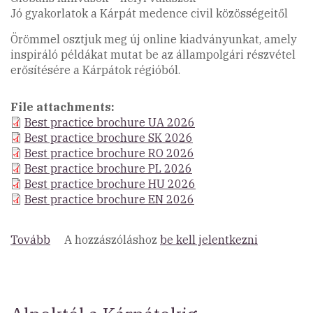
Jó gyakorlatok a Kárpát medence civil közösségeitől
Örömmel osztjuk meg új online kiadványunkat, amely
inspiráló példákat mutat be az állampolgári részvétel
erősítésére a Kárpátok régióból.
File attachments
Best practice brochure UA 2026
Best practice brochure SK 2026
Best practice brochure RO 2026
Best practice brochure PL 2026
Best practice brochure HU 2026
Best practice brochure EN 2026
Tovább
(Globális
A hozzászóláshoz
be kell jelentkezni
kihívások
–
helyi
válaszok)