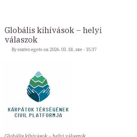
összefogással
az
egri
Nagy-
Globális kihívások – helyi
Eged-
válaszok
hegyi
Szent
By
eszter.egeto
on
2026. 03. 18., sze - 15:37
Kereszt
kápolna
megmentéséért! )
Globális kihívások – helyi válaszok