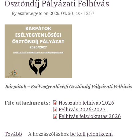
Ösztöndíj Pályázati Felhívás
részére)
By
eszter.egeto
on
2026. 04. 30., cs - 12:57
Kárpátok – Esélyegyenlőségi Ösztöndíj Pályázati Felhívás
File attachments
Hosszabb felhívás 2026
Felhívás 2026-2027
Felhívás felsőoktatás 2026
Tovább
(Kárpátok
A hozzászóláshoz
be kell jelentkezni