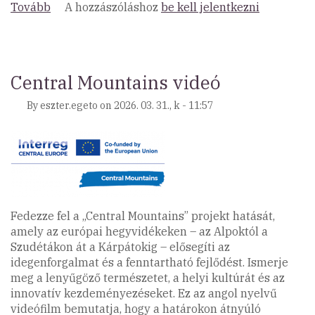
Tovább
(Koragyerekkori
A hozzászóláshoz
be kell jelentkezni
Platform
II.
Országos
Konferencia)
Central Mountains videó
By
eszter.egeto
on
2026. 03. 31., k - 11:57
Fedezze fel a „Central Mountains” projekt hatását,
amely az európai hegyvidékeken – az Alpoktól a
Szudétákon át a Kárpátokig – elősegíti az
idegenforgalmat és a fenntartható fejlődést. Ismerje
meg a lenyűgöző természetet, a helyi kultúrát és az
innovatív kezdeményezéseket. Ez az angol nyelvű
videófilm bemutatja, hogy a határokon átnyúló