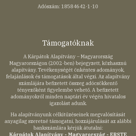
Adószám: 18584642-1-10
Támogatóknak
A Kárpátok Alapítvány – Magyarország
Magyarországon (2002-ben) bejegyzett, közhasznú
alapítvány. Tevékenységét önkéntes adományok,
felajánlások és támogatások által végzi. Az alapítvány
számlájára befizetett összeg adócsökkentő
tényezőként figyelembe vehető. A befizetett
adományokról minden naptári év végén hivatalos
igazolást adunk.
Ha alapítványunk célkitűzéseinek megvalósítását
anyagilag szeretné támogatni, hozzájárulását az alábbi
bankszámlára kérjük átutalni:
Kárpátok Alapítvány - Magyarország - ERSTE