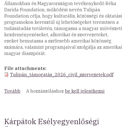
Államokban és Magyarországon tevékenykedő Réka
Darida Foundation, működési nevén Tulipán
Foundation célja, hogy kulturális, közösségi és oktatási
programokon keresztül új lehetőségeket teremtsen a
tudásátadás területén, támogassa a magyar művészeti
kezdeményezéseket, alkotókat és szervezeteket,
ezeket bemutassa a szélesebb amerikai közönség
számára, valamint programjaival szolgálja az amerikai
magyar diaszpórát.
File attachments
Tulipán_támogatás_2026_civil_szervezetek.pdf
Tovább
(7.470.000
A hozzászóláshoz
be kell jelentkezni
Ft
forint
támogatás
civil
Kárpátok Esélyegyenlőségi
szervezetek