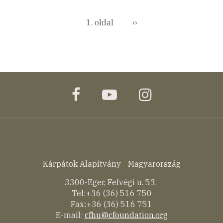
Oldalszámozás
1. oldal
Következő
››
oldal
facebook
youtube
instagram
Kárpátok Alapítvány - Magyarország
3300-Eger, Felvégi u. 53.
Tel:+36 (36) 516 750
Fax:+36 (36) 516 751
E-mail:
cfhu@cfoundation.org