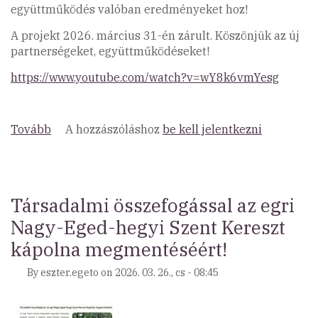
együttműködés valóban eredményeket hoz!
A projekt 2026. március 31-én zárult. Köszönjük az új
partnerségeket, együttműködéseket!
https://www.youtube.com/watch?v=wY8k6vmYesg
Tovább
(Central
A hozzászóláshoz
be kell jelentkezni
Mountains
videó)
Társadalmi összefogással az egri
Nagy-Eged-hegyi Szent Kereszt
kápolna megmentéséért!
By
eszter.egeto
on
2026. 03. 26., cs - 08:45