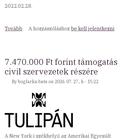
2022.02.28.
Tovább
(Gyorssegély
A hozzászóláshoz
be kell jelentkezni
Alap
Ukrajnáért)
7.470.000 Ft forint támogatás
civil szervezetek részére
By
boglarka.bata
on
2026. 07. 27., h - 15:22
A New York-i székhelyű az Amerikai Egyesült