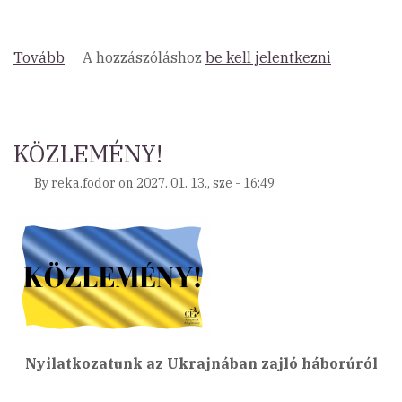
Tovább
(Orvosi
A hozzászóláshoz
be kell jelentkezni
segítségnyújtás
Ukrajnának)
KÖZLEMÉNY!
By
reka.fodor
on
2027. 01. 13., sze - 16:49
Nyilatkozatunk az Ukrajnában zajló háborúról