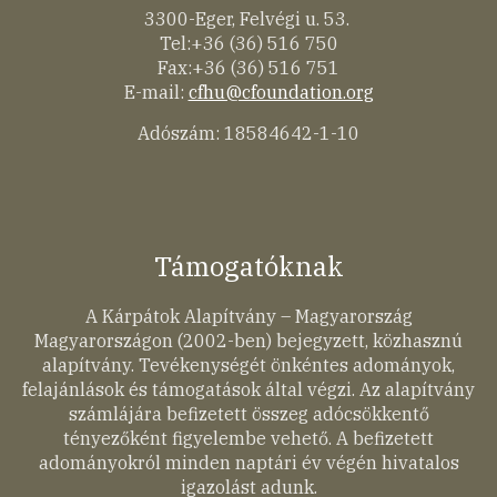
3300-Eger, Felvégi u. 53.
Tel:+36 (36) 516 750
Fax:+36 (36) 516 751
E-mail:
cfhu@cfoundation.org
Adószám: 18584642-1-10
Támogatóknak
A Kárpátok Alapítvány – Magyarország
Magyarországon (2002-ben) bejegyzett, közhasznú
alapítvány. Tevékenységét önkéntes adományok,
felajánlások és támogatások által végzi. Az alapítvány
számlájára befizetett összeg adócsökkentő
tényezőként figyelembe vehető. A befizetett
adományokról minden naptári év végén hivatalos
igazolást adunk.