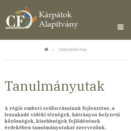
Ugrás
a
tartalomra
Morzsa
TANULMÁNYUTAK
Tanulmányutak
A régió emberi erőforrásainak fejlesztése, a
leszakadó vidéki térségek, hátrányos helyzetű
közösségek, kisebbségek fejlődésének
érdekében tanulmányutakat szervezünk.