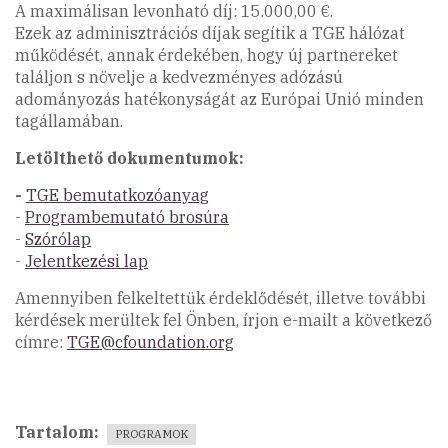
A maximálisan levonható díj: 15.000,00 €.
Ezek az adminisztrációs díjak segítik a TGE hálózat
működését, annak érdekében, hogy új partnereket
találjon s növelje a kedvezményes adózású
adományozás hatékonyságát az Európai Unió minden
tagállamában.
Letölthető dokumentumok:
-
TGE bemutatkozóanyag
-
Programbemutató brosúra
-
Szórólap
-
Jelentkezési lap
Amennyiben felkeltettük érdeklődését, illetve további
kérdések merültek fel Önben, írjon e-mailt a következő
címre:
TGE@cfoundation.org
Tartalom
PROGRAMOK