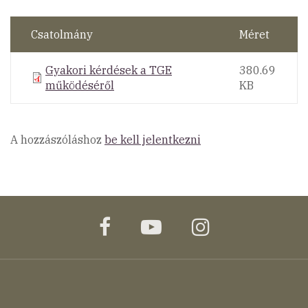
Csatolmány
Méret
Gyakori kérdések a TGE
380.69
működéséről
KB
A hozzászóláshoz
be kell jelentkezni
facebook
youtube
instagram