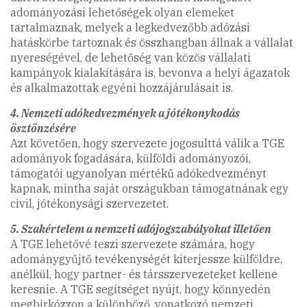
adományozási lehetőségek olyan elemeket
tartalmaznak, melyek a legkedvezőbb adózási
hatáskörbe tartoznak és összhangban állnak a vállalat
nyereségével, de lehetőség van közös vállalati
kampányok kialakítására is, bevonva a helyi ágazatok
és alkalmazottak egyéni hozzájárulásait is.
4. Nemzeti adókedvezmények a jótékonykodás
ösztönzésére
Azt követően, hogy szervezete jogosulttá válik a TGE
adományok fogadására, külföldi adományozói,
támogatói ugyanolyan mértékű adókedvezményt
kapnak, mintha saját országukban támogatnának egy
civil, jótékonysági szervezetet.
5. Szakértelem a nemzeti adójogszabályokat illetően
A TGE lehetővé teszi szervezete számára, hogy
adománygyűjtő tevékenységét kiterjessze külföldre,
anélkül, hogy partner- és társszervezeteket kellene
keresnie. A TGE segítséget nyújt, hogy könnyedén
megbirkózzon a különböző, vonatkozó nemzeti