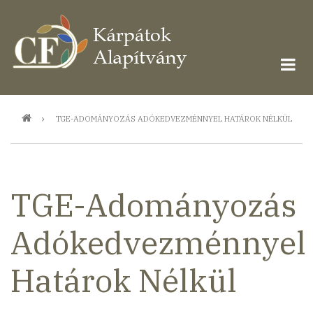
Ugrás
a
tartalomra
Morzsa
TGE-ADOMÁNYOZÁS ADÓKEDVEZMÉNNYEL HATÁROK NÉLKÜL
TGE-Adományozás
Adókedvezménnyel
Határok Nélkül