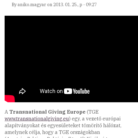
By
aniko.magyar
on
2013. 01. 25., p - 09:27
A
Transnational Giving Europe
(TGE
www.transnationalgiving.eu
) egy, a vezető európai
alapítványokat és egyesületeket tömörítő hálózat,
amelynek célja, hogy a TGE országokban