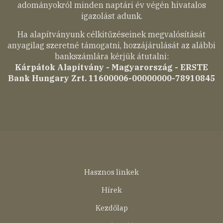
adományokról minden naptári év végén hivatalos
igazolást adunk.
Ha alapítványunk célkitűzéseinek megvalósítását
anyagilag szeretné támogatni, hozzájárulását az alábbi
bankszámlára kérjük átutalni:
Kárpátok Alapítvány - Magyarország - ERSTE
Bank Hungary Zrt. 11600006-00000000-78910845
Lábléc
Hasznos linkek
menü
Hírek
Kezdőlap