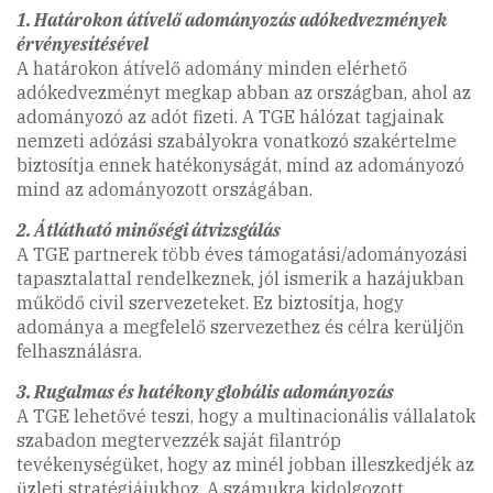
1.
Határokon átívelő adományozás adókedvezmények
érvényesítésével
A határokon átívelő adomány minden elérhető
adókedvezményt megkap abban az országban, ahol az
adományozó az adót fizeti. A TGE hálózat tagjainak
nemzeti adózási szabályokra vonatkozó szakértelme
biztosítja ennek hatékonyságát, mind az adományozó
mind az adományozott országában.
2. Átlátható minőségi átvizsgálás
A TGE partnerek több éves támogatási/adományozási
tapasztalattal rendelkeznek, jól ismerik a hazájukban
működő civil szervezeteket. Ez biztosítja, hogy
adománya a megfelelő szervezethez és célra kerüljön
felhasználásra.
3. Rugalmas és hatékony globális adományozás
A TGE lehetővé teszi, hogy a multinacionális vállalatok
szabadon megtervezzék saját filantróp
tevékenységüket, hogy az minél jobban illeszkedjék az
üzleti stratégiájukhoz. A számukra kidolgozott