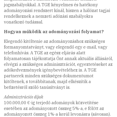
jogszabályokkal. A TGE kényelmes és hatékony
adományozási rendszert kínál, hiszen a hálózat tagjai
rendelkeznek a nemzeti adózási szabályokra
vonatkozó tudással.
Hogyan működik az adományozási folyamat?
Elegendő kitöltenie az adományozáshoz szükséges
formanyomtatványt, vagy elegendő egy e-mail, vagy
telefonhívás. A TGE az egész eljárás alatt
folyamatosan tájékoztatja Önt annak aktuális állásáról,
elvégzi a szükséges adminisztrációt, egyeztetéseket az
adókedvezmények igénybevételéhez is. A TGE
partnerek minden szükséges dokumentumot
kitöltenek, s továbbítanak, majd elkészítik a
befizetésről szóló tanúsítványt is.
Adminisztrációs díjak
100.000,00 €-ig terjedő adományok közvetítése
esetében az adományozott összeg 5%-a, e fölött az
adományozott összeg 1%-a kerül levonásra (sávosan).