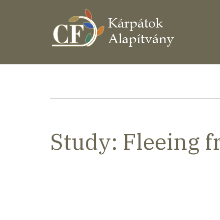
Ugrás
a
tartalomra
Morzsa
Study: Fleeing 