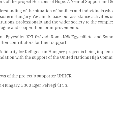
k of the project Horizons of Hope: A Year of Support and S
erstanding of the situation of families and individuals wh
eastern Hungary. We aim to base our assistance activities o
stitutions, professionals, and the wider society to the comple
ialogue and cooperation for improvements.
ma Egyesület, XXI. Századi Roma Nők Egyesülete, and Som
other contributors for their support!
 Solidarity for Refugees in Hungary project is being impl
undation with the support of the United Nations High Comm
iews of the project's supporter, UNHCR.
-Hungary, 3300 Eger, Felvégi út 53.