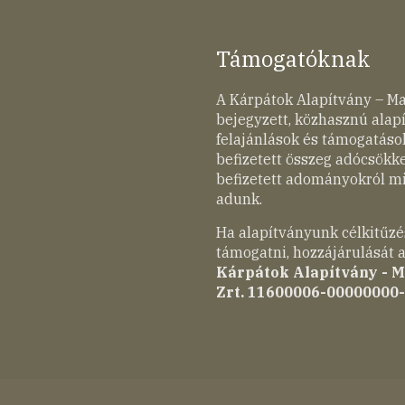
Támogatóknak
A Kárpátok Alapítvány – M
bejegyzett, közhasznú ala
felajánlások és támogatások
befizetett összeg adócsökk
befizetett adományokról mi
adunk.
Ha alapítványunk célkitűzé
támogatni, hozzájárulását a
Kárpátok Alapítvány - 
Zrt. 11600006-00000000