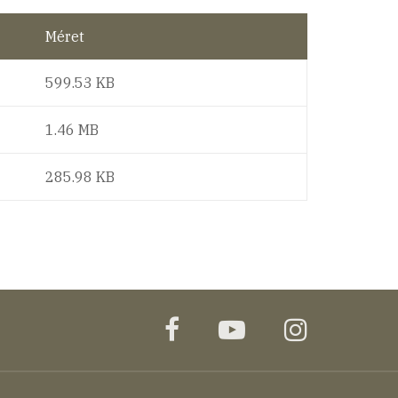
Méret
599.53 KB
1.46 MB
285.98 KB
facebook
youtube
instagr