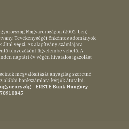
agyarország Magyarországon (2002-ben)
pítvány. Tevékenységét önkéntes adományok,
 által végzi. Az alapítvány számlájára
entő tényezőként figyelembe vehető. A
nden naptári év végén hivatalos igazolást
seinek megvalósítását anyagilag szeretné
z alábbi bankszámlára kérjük átutalni:
Magyarország - ERSTE Bank Hungary
-78910845