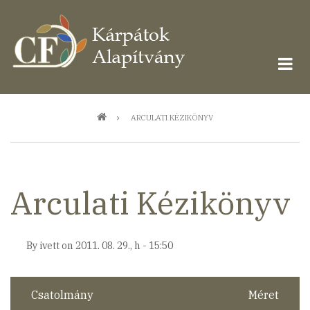
Ugrás
a
tartalomra
Morzsa
ARCULATI KÉZIKÖNYV
Arculati Kézikönyv
By
ivett
on
2011. 08. 29., h - 15:50
Csatolmány
Méret