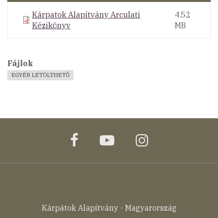
Kárpatok Alapítvány Arculati
4.52
Kézikönyv
MB
Fájlok
EGYÉB LETÖLTHETŐ
facebook
youtube
instagram
Kárpátok Alapítvány - Magyarország