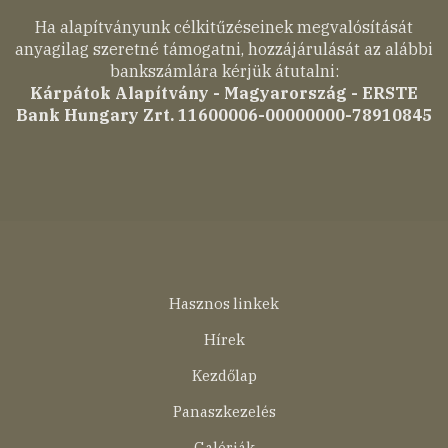
Ha alapítványunk célkitűzéseinek megvalósítását
anyagilag szeretné támogatni, hozzájárulását az alábbi
bankszámlára kérjük átutalni:
Kárpátok Alapítvány - Magyarország - ERSTE
Bank Hungary Zrt. 11600006-00000000-78910845
Lábléc
Hasznos linkek
menü
Hírek
Kezdőlap
Panaszkezelés
Galériák