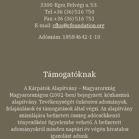
3300-Eger, Felvégi u. 53.
Tel:+36 (36) 516 750
Fax:+36 (36) 516 751
E-mail:
cfhu@cfoundation.org
Adószám: 18584642-1-10
Támogatóknak
A Kárpátok Alapítvány – Magyarország
Magyarországon (2002-ben) bejegyzett, közhasznú
alapítvány. Tevékenységét önkéntes adományok,
felajánlások és támogatások által végzi. Az alapítvány
számlájára befizetett összeg adócsökkentő
tényezőként figyelembe vehető. A befizetett
adományokról minden naptári év végén hivatalos
igazolást adunk.