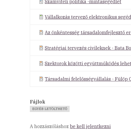
Számviteli politika -mintasegédlet
Vállalkozás tervező elektronikus segé
Az önkéntesség társadalomfejlesztő ere
Stratégiai tervezés civileknek - Bata B
Szektorok közötti együttműködés lehe
Társadalmi felelősségvállalás - Fülöp
Fájlok
EGYÉB LETÖLTHETŐ
A hozzászóláshoz
be kell jelentkezni