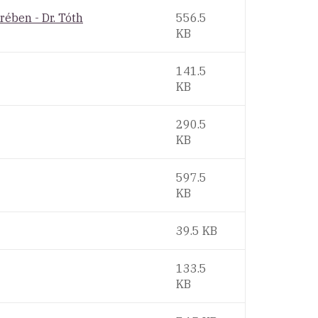
ében - Dr. Tóth
556.5
KB
141.5
KB
290.5
KB
597.5
KB
39.5 KB
133.5
KB