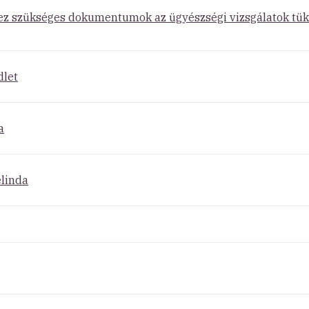
ez szükséges dokumentumok az ügyészségi vizsgálatok tükr
dlet
a
elinda