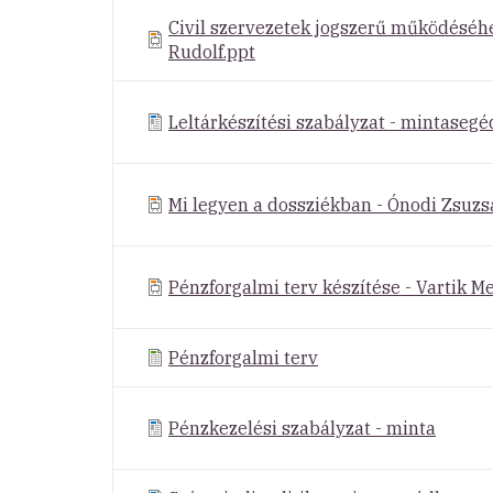
Civil szervezetek jogszerű működéséh
Rudolf.ppt
Leltárkészítési szabályzat - mintasegé
Mi legyen a dossziékban - Ónodi Zsuzs
Pénzforgalmi terv készítése - Vartik M
Pénzforgalmi terv
Pénzkezelési szabályzat - minta