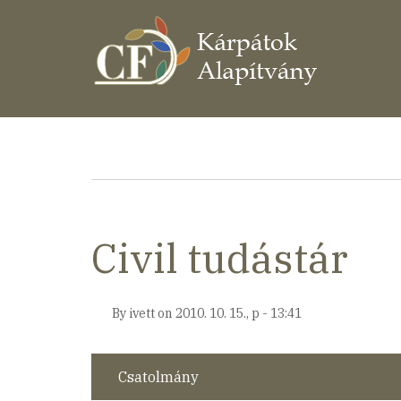
Ugrás
a
tartalomra
Morzsa
Civil tudástár
By
ivett
on
2010. 10. 15., p - 13:41
Csatolmány