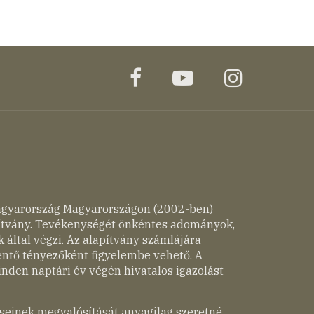
facebook
youtube
instagr
agyarország Magyarországon (2002-ben)
pítvány. Tevékenységét önkéntes adományok,
 által végzi. Az alapítvány számlájára
entő tényezőként figyelembe vehető. A
nden naptári év végén hivatalos igazolást
seinek megvalósítását anyagilag szeretné