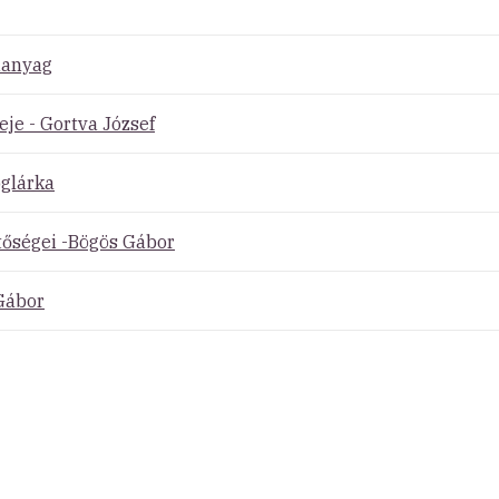
danyag
je - Gortva József
oglárka
tőségei -Bögös Gábor
 Gábor