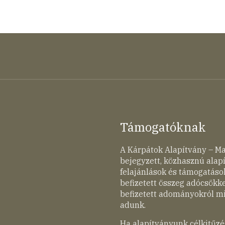
Támogatóknak
A Kárpátok Alapítvány – M
bejegyzett, közhasznú ala
felajánlások és támogatások
befizetett összeg adócsökk
befizetett adományokról mi
adunk.
Ha alapítványunk célkitűzé