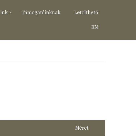
eink
Támogatóinknak
Letölthető
EN
Méret