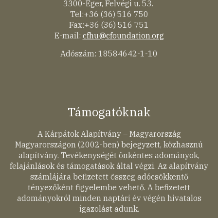
3300-Eger, Felvégi u. 53.
Tel:+36 (36) 516 750
Fax:+36 (36) 516 751
E-mail:
cfhu@cfoundation.org
Adószám: 18584642-1-10
Támogatóknak
A Kárpátok Alapítvány – Magyarország
Magyarországon (2002-ben) bejegyzett, közhasznú
alapítvány. Tevékenységét önkéntes adományok,
felajánlások és támogatások által végzi. Az alapítvány
számlájára befizetett összeg adócsökkentő
tényezőként figyelembe vehető. A befizetett
adományokról minden naptári év végén hivatalos
igazolást adunk.