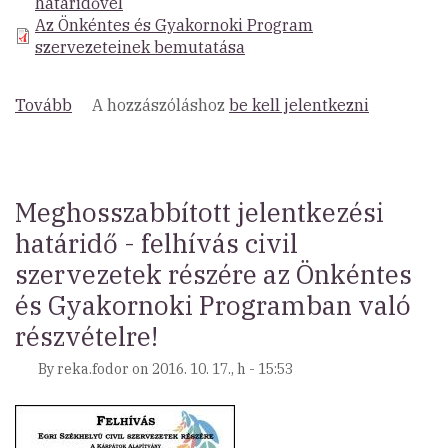
határidővel
Az Önkéntes és Gyakornoki Program
szervezeteinek bemutatása
Tovább
(Felhívás
A hozzászóláshoz
be kell jelentkezni
az
Eszterházy
Károly
Egyetem
Meghosszabbított jelentkezési
hallgatói
határidő - felhívás civil
részére
szervezetek részére az Önkéntes
az
Önkéntes
és Gyakornoki Programban való
és
részvételre!
Gyakornoki
Programban
By
reka.fodor
on
2016. 10. 17., h - 15:53
való
részvételre)