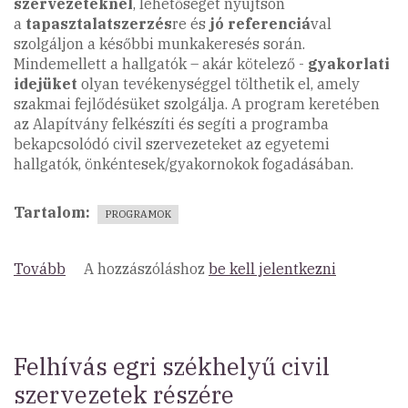
szervezeteknél
, lehetőséget nyújtson
a
tapasztalatszerzés
re és
jó referenciá
val
szolgáljon a későbbi munkakeresés során.
Mindemellett a hallgatók – akár kötelező -
gyakorlati
idejüket
olyan tevékenységgel tölthetik el, amely
szakmai fejlődésüket szolgálja. A program keretében
az Alapítvány felkészíti és segíti a programba
bekapcsolódó civil szervezeteket az egyetemi
hallgatók, önkéntesek/gyakornokok fogadásában.
Tartalom
PROGRAMOK
Tovább
(Önkéntes
A hozzászóláshoz
be kell jelentkezni
és
Gyakornoki
Program
2016)
Felhívás egri székhelyű civil
szervezetek részére