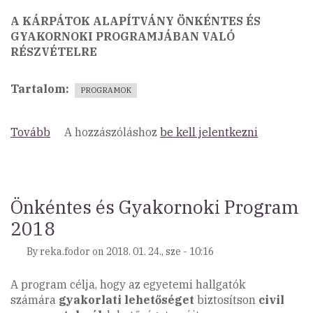
A KÁRPÁTOK ALAPÍTVÁNY ÖNKÉNTES ÉS
GYAKORNOKI PROGRAMJÁBAN VALÓ
RÉSZVÉTELRE
Tartalom
PROGRAMOK
Tovább
(Felhívás
A hozzászóláshoz
be kell jelentkezni
egri
székhelyű
civil
szervezetek
Önkéntes és Gyakornoki Program
részére)
2018
By
reka.fodor
on
2018. 01. 24., sze - 10:16
A program célja, hogy az egyetemi hallgatók
számára
gyakorlati lehetőséget
biztosítson
civil