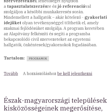
szervezeteknél
, lehetőséget nyújtson
a
tapasztalatszerzés
re és
jó referenciá
val
szolgáljon a későbbi munkakeresés során.
Mindemellett a hallgatók – akár kötelező -
gyakorlati
idejüket
olyan tevékenységgel tölthetik el, amely
szakmai fejlődésüket szolgálja. A program keretében
az Alapítvány felkészíti és segíti a programba
bekapcsolódó civil szervezeteket az egyetemi
hallgatók, önkéntesek/gyakornokok fogadásában.
Tartalom
PROGRAMOK
Tovább
(Önkéntes
A hozzászóláshoz
be kell jelentkezni
és
Gyakornoki
Program
2018)
Észak-magyarországi települések
kisközösségeinek megerősítése,