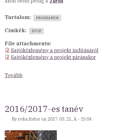
azon belül pedig a
Társa
Tartalom
PROGRAMOK
Címkék
EFOP
File attachments
Sajtóközlemény a projekt indításáról
Sajtóközlemény a projekt zárásakor
Tovább
(Észak-
magyarországi
települések
kisközösségeinek
megerősítése,
2016/2017-es tanév
aktivizálása)
By
reka.fodor
on
2017. 03. 21., k - 15:04