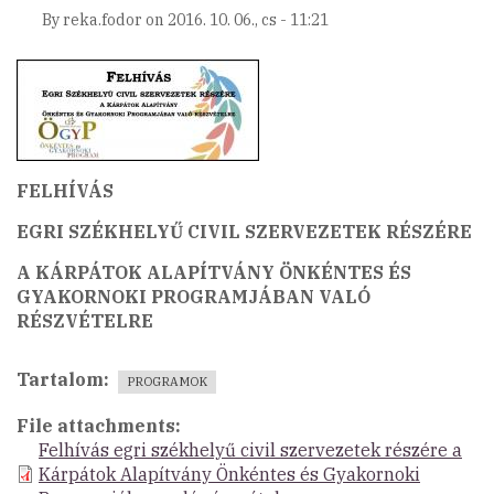
By
reka.fodor
on
2016. 10. 06., cs - 11:21
FELHÍVÁS
EGRI SZÉKHELYŰ CIVIL SZERVEZETEK RÉSZÉRE
A KÁRPÁTOK ALAPÍTVÁNY ÖNKÉNTES ÉS
GYAKORNOKI PROGRAMJÁBAN VALÓ
RÉSZVÉTELRE
Tartalom
PROGRAMOK
File attachments
Felhívás egri székhelyű civil szervezetek részére a
Kárpátok Alapítvány Önkéntes és Gyakornoki