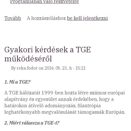
Programjában való részvételre
Tovább
(Felhívás
A hozzászóláshoz
be kell jelentkezni
egri
székhelyű
civil
szervezetek
Gyakori kérdések a TGE
részére)
működéséről
By
reka.fodor
on
2016. 05. 23., h - 15:21
1. Mi a TGE?
A TGE hálózatát 1999-ben hozta létre számos európai
alapítvány és egyesület annak érdekében, hogy a
határokon átívelő adományozás, filantrópia
leghatékonyabb megvalósulását támogassák Európán.
2. Miért válassza a TGE-t?