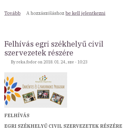
Tovább
(Meghosszabbított
A hozzászóláshoz
be kell jelentkezni
jelentkezési
határidő
-
felhívás
Felhívás egri székhelyű civil
civil
szervezetek részére
szervezetek
részére
By
reka.fodor
on
2018. 01. 24., sze - 10:23
az
Önkéntes
és
Gyakornoki
Programban
való
részvételre!)
FELHÍVÁS
EGRI SZÉKHELYŰ CIVIL SZERVEZETEK RÉSZÉRE