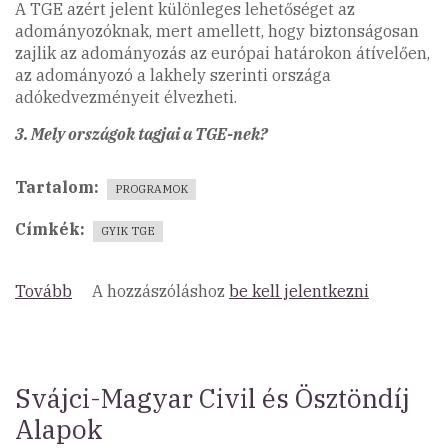
A TGE azért jelent különleges lehetőséget az
adományozóknak, mert amellett, hogy biztonságosan
zajlik az adományozás az európai határokon átívelően,
az adományozó a lakhely szerinti országa
adókedvezményeit élvezheti.
3. Mely országok tagjai a TGE-nek?
Tartalom
PROGRAMOK
Címkék
GYIK TGE
Tovább
(Gyakori
A hozzászóláshoz
be kell jelentkezni
kérdések
a
TGE
működéséről)
Svájci-Magyar Civil és Ösztöndíj
Alapok