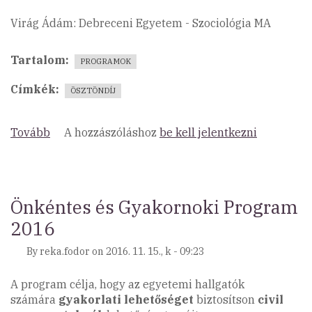
Virág Ádám: Debreceni Egyetem - Szociológia MA
Tartalom
PROGRAMOK
Címkék
ÖSZTÖNDÍJ
Tovább
(2016/2017-
A hozzászóláshoz
be kell jelentkezni
es
tanév)
Önkéntes és Gyakornoki Program
2016
By
reka.fodor
on
2016. 11. 15., k - 09:23
A program célja, hogy az egyetemi hallgatók
számára
gyakorlati lehetőséget
biztosítson
civil