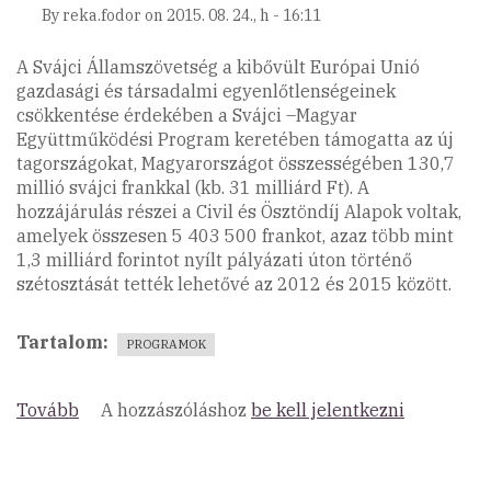
By
reka.fodor
on
2015. 08. 24., h - 16:11
A Svájci Államszövetség a kibővült Európai Unió
gazdasági és társadalmi egyenlőtlenségeinek
csökkentése érdekében a Svájci –Magyar
Együttműködési Program keretében támogatta az új
tagországokat, Magyarországot összességében 130,7
millió svájci frankkal (kb. 31 milliárd Ft). A
hozzájárulás részei a Civil és Ösztöndíj Alapok voltak,
amelyek összesen 5 403 500 frankot, azaz több mint
1,3 milliárd forintot nyílt pályázati úton történő
szétosztását tették lehetővé az 2012 és 2015 között.
Tartalom
PROGRAMOK
Tovább
(Svájci-
A hozzászóláshoz
be kell jelentkezni
Magyar
Civil
és