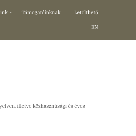
eink
Támogatóinknak
Letölthető
EN
elven, illetve közhasznúsági és éves