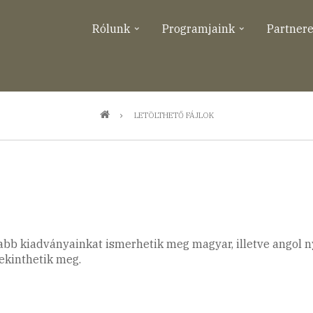
Rólunk
Programjaink
Partner
LETÖLTHETŐ FÁJLOK
bb kiadványainkat ismerhetik meg magyar, illetve angol ny
tekinthetik meg.