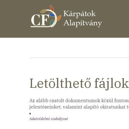
Ugrás
a
tartalomra
Morzsa
Letölthető fájlok
Az alább csatolt dokumentumok közül fontosa
jelentéseinket, valamint alapító okiratunkat 
Adatvédelmi szabályzat