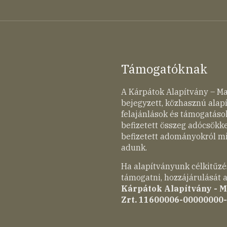
Támogatóknak
A Kárpátok Alapítvány – M
bejegyzett, közhasznú ala
felajánlások és támogatások
befizetett összeg adócsökk
befizetett adományokról mi
adunk.
Ha alapítványunk célkitűzé
támogatni, hozzájárulását a
Kárpátok Alapítvány - 
Zrt. 11600006-00000000