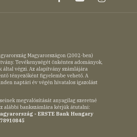
agyarország Magyarországon (2002-ben)
pítvány. Tevékenységét önkéntes adományok,
 által végzi. Az alapítvány számlájára
entő tényezőként figyelembe vehető. A
nden naptári év végén hivatalos igazolást
seinek megvalósítását anyagilag szeretné
z alábbi bankszámlára kérjük átutalni:
Magyarország - ERSTE Bank Hungary
-78910845