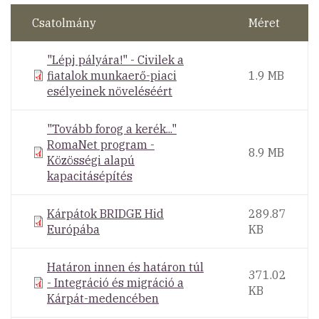
Csatolmány
Méret
"Lépj pályára!" - Civilek a
fiatalok munkaerő-piaci
1.9 MB
esélyeinek növeléséért
"Tovább forog a kerék..."
RomaNet program -
8.9 MB
Közösségi alapú
kapacitásépítés
Kárpátok BRIDGE Hid
289.87
Európába
KB
Határon innen és határon túl
371.02
- Integráció és migráció a
KB
Kárpát-medencében