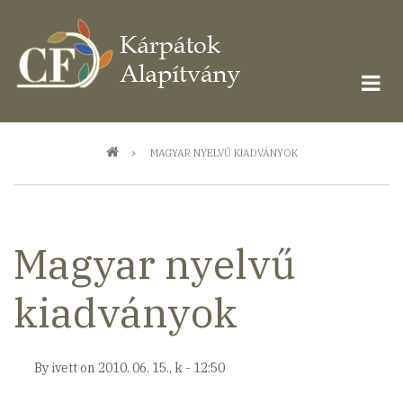
Ugrás
a
tartalomra
Morzsa
MAGYAR NYELVŰ KIADVÁNYOK
Magyar nyelvű
kiadványok
By
ivett
on
2010. 06. 15., k - 12:50