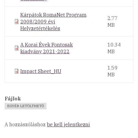
Kárpátok RomaNet Program
2.77
2008/2009 évi
MB
Helyzetértékelés
A Korai Évek Fontosak
10.34
kiadvány 2021-2022
MB
1.59
Impact Sheet_HU
MB
Fájlok
EGYÉB LETÖLTHETŐ
A hozzászóláshoz
be kell jelentkezni