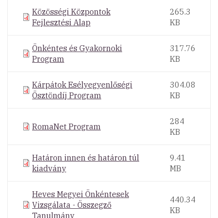
Közösségi Központok
265.3
Fejlesztési Alap
KB
Önkéntes és Gyakornoki
317.76
Program
KB
Kárpátok Esélyegyenlőségi
304.08
Ösztöndíj Program
KB
284
RomaNet Program
KB
Határon innen és határon túl
9.41
kiadvány
MB
Heves Megyei Önkéntesek
440.34
Vizsgálata - Összegző
KB
Tanulmány