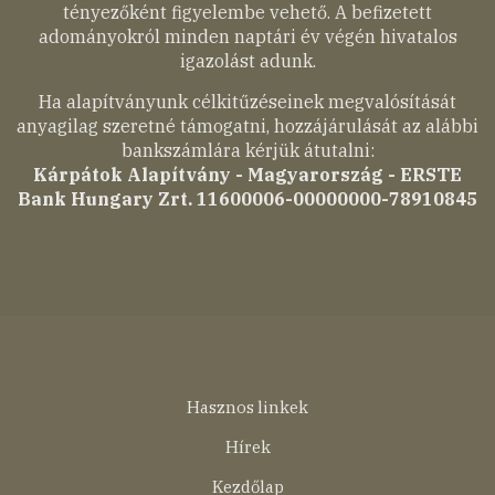
tényezőként figyelembe vehető. A befizetett
adományokról minden naptári év végén hivatalos
igazolást adunk.
Ha alapítványunk célkitűzéseinek megvalósítását
anyagilag szeretné támogatni, hozzájárulását az alábbi
bankszámlára kérjük átutalni:
Kárpátok Alapítvány - Magyarország - ERSTE
Bank Hungary Zrt. 11600006-00000000-78910845
Lábléc
Hasznos linkek
menü
Hírek
Kezdőlap