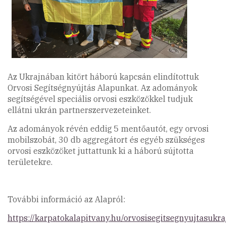
Az Ukrajnában kitört háború kapcsán elindítottuk
Orvosi Segítségnyújtás Alapunkat. Az adományok
segítségével speciális orvosi eszközökkel tudjuk
ellátni ukrán partnerszervezeteinket.
Az adományok révén eddig 5 mentőautót, egy orvosi
mobilszobát, 30 db aggregátort és egyéb szükséges
orvosi eszközöket juttattunk ki a háború sújtotta
területekre.
További információ az Alapról:
https://karpatokalapitvany.hu/orvosisegitsegnyujtasukr