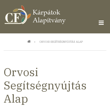
Ugrás
a
tartalomra
Morzsa
ORVOSI SEGÍTSÉGNYÚJTÁS ALAP
Orvosi
Segítségnyújtás
Alap