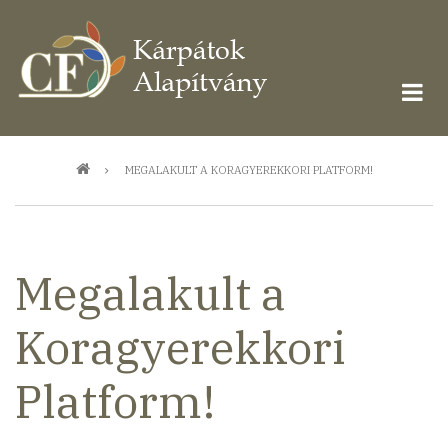
Ugrás
a
tartalomra
Morzsa
MEGALAKULT A KORAGYEREKKORI PLATFORM!
Megalakult a
Koragyerekkori
Platform!