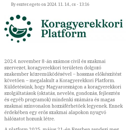
By
eszter.egeto
on
2024. 11. 14., cs - 13:16
2024. november 8-án számos civil és szakmai
szervezet, koragyerekkori területen dolgozó
szakember közreműködésével – hosszas előkészítést
követően – megalakult a Koragyerekkori Platform.
Küldetésünk, hogy Magyarországon a koragyerekkori
szolgáltatások (oktatás, nevelés, gondozás, fejlesztés
és egyéb programok) mindenki számára és magas
szakmai színvonalon hozzáférhetőek legyenek. Ennek
érdekében egy erős szakmai alapokon nyugvó
hálózatot hozunk létre.
A platform 2025. május 21-én Egerben rendezi meg