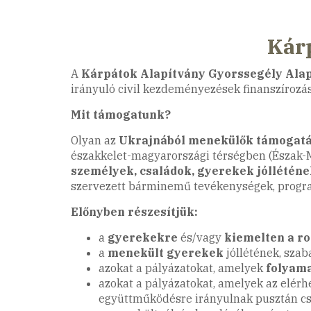
Kár
A
Kárpátok Alapítvány Gyorssegély Ala
irányuló civil kezdeményezések finanszírozás
Mit támogatunk?
Olyan az
Ukrajnából menekülők támogatás
északkelet-magyarországi térségben (Észak-M
személyek, családok, gyerekek jólléténe
szervezett bárminemű tevékenységek, progra
Előnyben részesítjük:
a
gyerekekre
és/vagy
kiemelten a r
a
menekült gyerekek
jóllétének, szab
azokat a pályázatokat, amelyek
folyam
azokat a pályázatokat, amelyek az elérhet
együttműködésre irányulnak pusztán cs