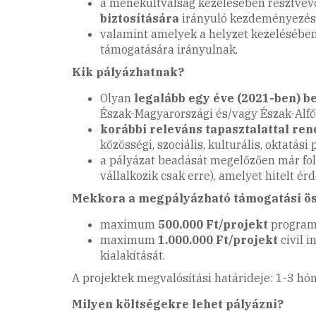
a menekültválság kezelésében résztve
biztosítására
irányuló kezdeményezés
valamint amelyek a helyzet kezelésében 
támogatására irányulnak.
Kik pályázhatnak?
Olyan
legalább egy éve (2021-ben) be
Észak-Magyarországi és/vagy Észak-Alfö
korábbi releváns tapasztalattal ren
közösségi, szociális, kulturális, oktatás
a pályázat beadását megelőzően már fol
vállalkozik csak erre), amelyet hitelt ér
Mekkora a megpályázható támogatási ös
maximum
500.000 Ft/projekt
programo
maximum
1.000.000 Ft/projekt
civil i
kialakítását.
A projektek megvalósítási határideje: 1-3 hó
Milyen költségekre lehet pályázni?