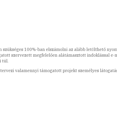
en szükséges 100%-ban elszámolni az alább letölthető nyom
gatott szervezett megfelelően alátámasztott indoklással e-
 túl.
 tervezi valamennyi támogatott projekt személyes látogatá