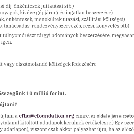
i díj, önkéntesek juttatásai stb.)
 anyagok, kivéve gépjármű és ingatlan beszerzése)
ak, önkéntesek, menekültek utazási, szállítási költségei)
ás, tanácsadás, rendezvényszervezés, rezsi, könyvelés stb)
at túlnyomórészt tárgyi adományok beszerzésére, megvásá
igen.
lt vagy elszámolandó költségek fedezésére,
sszegünk 10 millió forint.
újtani?
újtani a
cfhu@cfoundation.org
címre,
az
oldal alján a csa
nytalanul kitöltött adatlapok kerülnek értékelésre.) Egy sz
y adatlapon), viszont csak akkor pályázhat újra, ha az előz