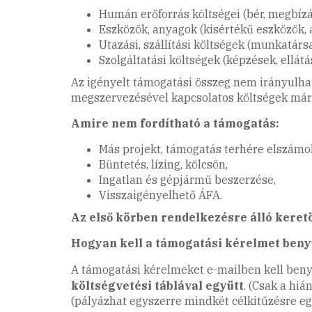
Humán erőforrás költségei (bér, megbízás
Eszközök, anyagok (kisértékű eszközök,
Utazási, szállítási költségek (munkatárs
Szolgáltatási költségek (képzések, ellát
Az igényelt támogatási összeg nem irányulh
megszervezésével kapcsolatos költségek már 
Amire nem fordítható a támogatás:
Más projekt, támogatás terhére elszámo
Büntetés, lízing, kölcsön,
Ingatlan és gépjármű beszerzése,
Visszaigényelhető ÁFA.
Az első körben rendelkezésre álló keretö
Hogyan kell a támogatási kérelmet beny
A támogatási kérelmeket e-mailben kell beny
költségvetési táblával együtt
. (Csak a hiá
(pályázhat egyszerre mindkét célkitűzésre eg