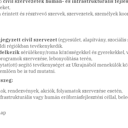
vő
civil szervezetek humán- és infrastrukturális fejle
eket,
érintett és résztvevő szervek, szervezetek, személyek koo
jegyzett civil szervezet
(egyesület, alapítvány, szociális
ldi régiókban tevékenykedik.
delkezik
sérülékeny/roma közösségekkel és gyerekekkel, va
i programok szervezése, lebonyolítása terén,
ytat(ott) segítő tevékenységet az Ukrajnából menekülők k
demlően be is tud mutatni.
szeg:
k, rendezvények, akciók, folyamatok szervezése esetén,
nfrastrukturális vagy humán erőforrásfejlesztési céllal, be
nap