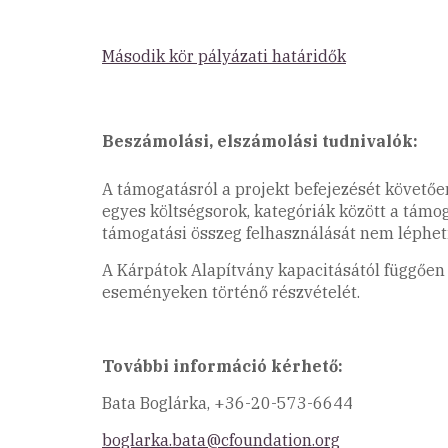
Második kör pályázati határidők
Beszámolási, elszámolási tudnivalók:
A támogatásról a projekt befejezését követő
egyes költségsorok, kategóriák között a támo
támogatási összeg felhasználását nem lépheti
A Kárpátok Alapítvány kapacitásától függően
eseményeken történő részvételét.
További információ kérhető:
Bata Boglárka, +36-20-573-6644
boglarka.bata@cfoundation.org