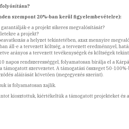
folyósítása?
inden szempont 20%-ban kerül figyelembevételre):
 garantálják-e a projekt sikeres megvalósítását?
letekre a projekt?
beavatkozás a helyzet tekintetében, azaz mennyire megvaló
ban áll-e a tervezett költség, a tervezett eredménnyel, hatá
letve arányos a tervezett tevékenységek és költségek tekin
 10 napos rendszerességgel, folyamatosan bírálja el a Kár
a támogatott szervezetet. A támogatási összeget 50-100%-b
ződés aláírását követően (megegyezés szerint).
uk is folyamatosan zajlik.
orintot kiosztottuk, kiértékeltük a támogatott projekteket 