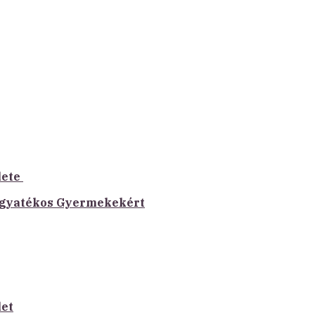
lete
Fogyatékos Gyermekekért
let