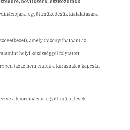
sztésére, bővítésére, eszközeinek
rdinációjára, együttműködésük kialakítására,
 szövetkezet), amely (bizonyíthatóan) az
lamint helyi közösséggel folytatott
örében (azaz nem ennek a kiírásnak a kapcsán
leértve a koordinációt, együttműködések