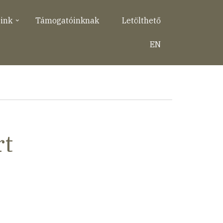
eink
Támogatóinknak
Letölthető
EN
rt