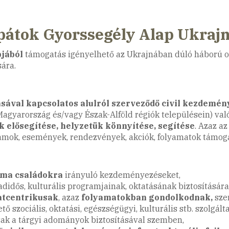
pátok Gyorssegély Alap Ukrajn
pjából
támogatás igényelhető az Ukrajnában dúló háború ok
ára.
ával kapcsolatos alulról szerveződő civil kezdemé
agyarország és/vagy Észak-Alföld régiók településein) val
k elősegítése, helyzetük könnyítése, segítése
. Azaz a
mok, események, rendezvények, akciók, folyamatok támog
oma családokra
irányuló kezdeményezéseket,
adidős, kulturális programjainak, oktatásának biztosítására
atcentrikusak
, azaz
folyamatokban gondolkodnak,
szem
ő szociális, oktatási, egészségügyi, kulturális stb. szolgál
ak a tárgyi adományok biztosításával szemben,