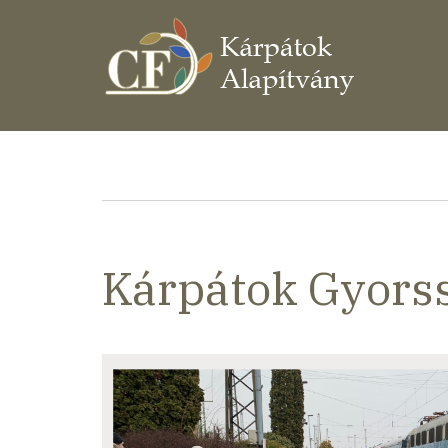
Ugrás
a
tartalomra
Morzsa
Kárpátok Gyorss