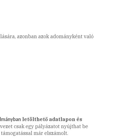
rlására, azonban azok adományként való
letölthető adatlapon és
tolmányban
ervezet csak egy pályázatot nyújthat be
ő támogatással már elszámolt.