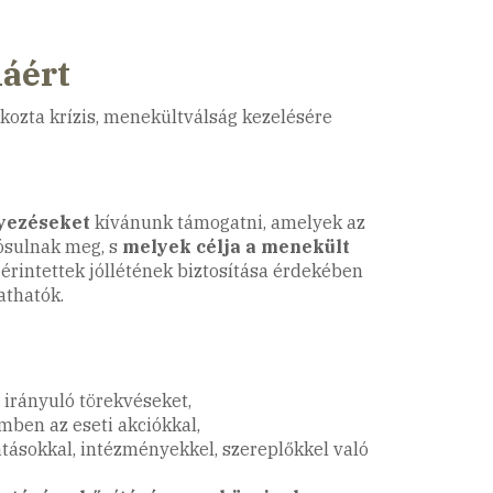
áért
ozta krízis, menekültválság kezelésére
nyezéseket
kívánunk támogatni, amelyek az
ósulnak meg, s
melyek célja a menekült
z érintettek jóllétének biztosítása érdekében
athatók.
 irányuló törekvéseket,
ben az eseti akciókkal,
tatásokkal, intézményekkel, szereplőkkel való