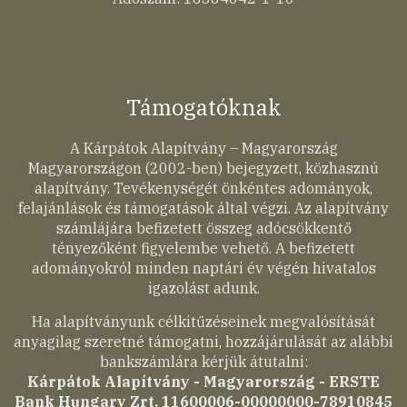
Támogatóknak
A Kárpátok Alapítvány – Magyarország
Magyarországon (2002-ben) bejegyzett, közhasznú
alapítvány. Tevékenységét önkéntes adományok,
felajánlások és támogatások által végzi. Az alapítvány
számlájára befizetett összeg adócsökkentő
tényezőként figyelembe vehető. A befizetett
adományokról minden naptári év végén hivatalos
igazolást adunk.
Ha alapítványunk célkitűzéseinek megvalósítását
anyagilag szeretné támogatni, hozzájárulását az alábbi
bankszámlára kérjük átutalni:
Kárpátok Alapítvány - Magyarország - ERSTE
Bank Hungary Zrt. 11600006-00000000-78910845