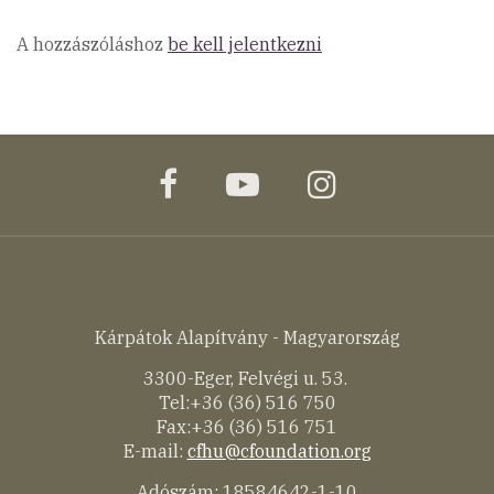
A hozzászóláshoz
be kell jelentkezni
facebook
youtube
instagram
Kárpátok Alapítvány - Magyarország
3300-Eger, Felvégi u. 53.
Tel:+36 (36) 516 750
Fax:+36 (36) 516 751
E-mail:
cfhu@cfoundation.org
Adószám: 18584642-1-10