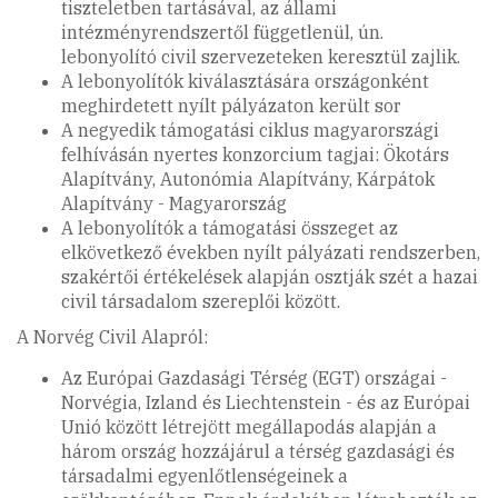
tiszteletben tartásával, az állami
intézményrendszertől függetlenül, ún.
lebonyolító civil szervezeteken keresztül zajlik.
A lebonyolítók kiválasztására országonként
meghirdetett nyílt pályázaton került sor
A negyedik támogatási ciklus magyarországi
felhívásán nyertes konzorcium tagjai: Ökotárs
Alapítvány, Autonómia Alapítvány, Kárpátok
Alapítvány - Magyarország
A lebonyolítók a támogatási összeget az
elkövetkező években nyílt pályázati rendszerben,
szakértői értékelések alapján osztják szét a hazai
civil társadalom szereplői között.
A Norvég Civil Alapról:
Az Európai Gazdasági Térség (EGT) országai -
Norvégia, Izland és Liechtenstein - és az Európai
Unió között létrejött megállapodás alapján a
három ország hozzájárul a térség gazdasági és
társadalmi egyenlőtlenségeinek a