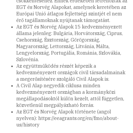
csökkentéséhez. Ennek érdekében létrehozták az
EGT és Norvég Alapokat, amelynek keretében az
Európai Unió átlagos fejlettségi szintjét el nem
érő tagállamoknak nyújtanak támogatást.
Az EGT és Norvég Alapok 15 kedvezményezett
állama jelenleg: Bulgária, Horvátország, Ciprus,
Csehország, Észtország, Görögország,
Magyarország, Lettország, Litvánia, Málta,
Lengyelország, Portugália, Románia, Szlovákia,
Szlovénia.
Az együttműködés részét képezik a
kedvezményezett országok civil társadalmainak
a megerősítésére szolgáló Civil Alapok is.
A Civil Alap negyedik ciklusa minden
kedvezményezett országban a kormányközi
megállapodásoktól külön kezelt, attól független,
közvetlenül megpályázható forrás.
Az EGT és Norvég Alapok története (angol
nyelven): https://eeagrants.org/en/fmo/about-
us/history