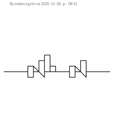
By
eszter.egeto
on
2025. 11. 28., p - 08:32