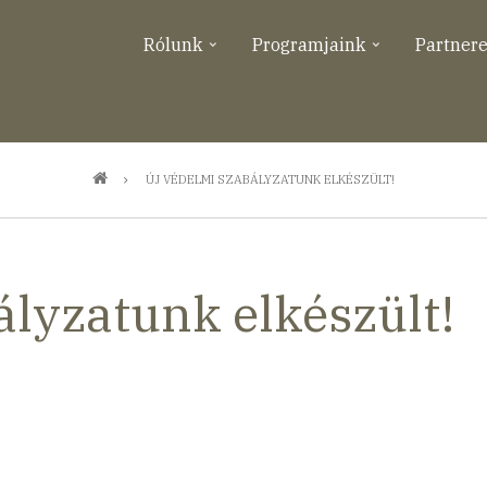
Rólunk
Programjaink
Partner
ÚJ VÉDELMI SZABÁLYZATUNK ELKÉSZÜLT!
ályzatunk elkészült!