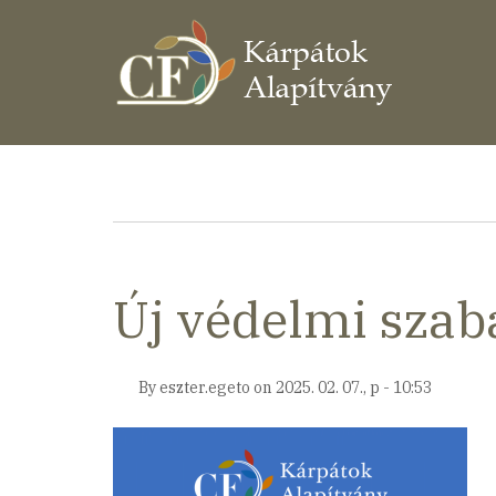
Ugrás
a
tartalomra
Morzsa
Új védelmi szab
By
eszter.egeto
on
2025. 02. 07., p - 10:53