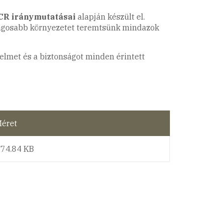
R iránymutatásai
alapján készült el.
nságosabb környezetet teremtsünk mindazok
elmet és a biztonságot minden érintett
éret
74.84 KB