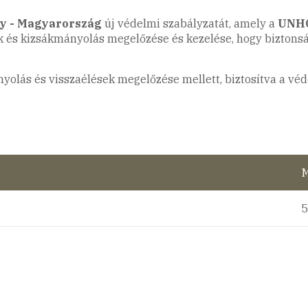
y - Magyarország
új védelmi szabályzatát, amely a
UNHC
sek és kizsákmányolás megelőzése és kezelése, hogy bizto
yolás és visszaélések megelőzése mellett, biztosítva a véd
M
5