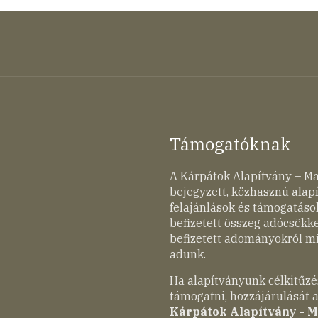
Támogatóknak
A Kárpátok Alapítvány – M
bejegyzett, közhasznú ala
felajánlások és támogatások
befizetett összeg adócsökk
befizetett adományokról mi
adunk.
Ha alapítványunk célkitűzé
támogatni, hozzájárulását a
Kárpátok Alapítvány - 