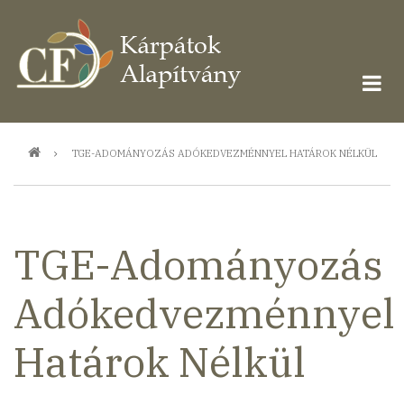
Ugrás
a
tartalomra
Morzsa
TGE-ADOMÁNYOZÁS ADÓKEDVEZMÉNNYEL HATÁROK NÉLKÜL
TGE-Adományozás
Adókedvezménnyel
Határok Nélkül