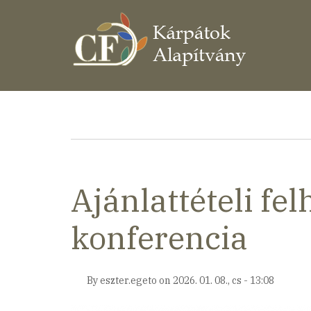
Ugrás
a
tartalomra
Morzsa
Ajánlattételi f
konferencia
By
eszter.egeto
on
2026. 01. 08., cs - 13:08