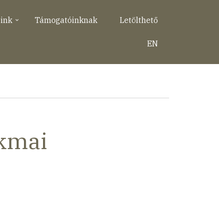
eink
Támogatóinknak
Letölthető
EN
akmai