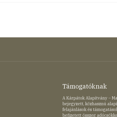
Támogatóknak
A Kárpátok Alapítvány – M
bejegyzett, közhasznú ala
felajánlások és támogatások
befizetett összeg adócsökk