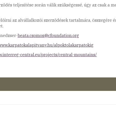
ődés teljesítése során válik szükségessé, úgy az csak a m
előírni az alvállalkozói szerződések tartalmára, összegére é
t.
enedzser-
beata.csomos@cfoundation.org
/www.karpatokalapitvany.hu/alpoktolakarpatokig
w.interreg-central.eu/projects/central-mountains/