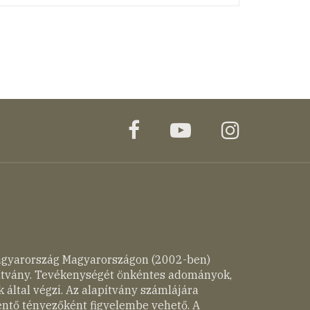
facebook
youtube
instagr
agyarország Magyarországon (2002-ben)
pítvány. Tevékenységét önkéntes adományok,
 által végzi. Az alapítvány számlájára
entő tényezőként figyelembe vehető. A