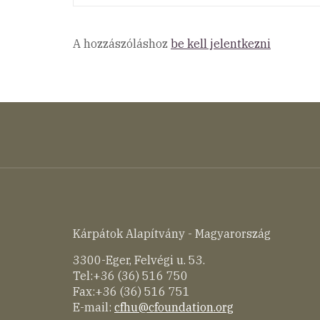
A hozzászóláshoz
be kell jelentkezni
Kárpátok Alapítvány - Magyarország
3300-Eger, Felvégi u. 53.
Tel:+36 (36) 516 750
Fax:+36 (36) 516 751
E-mail:
cfhu@cfoundation.org