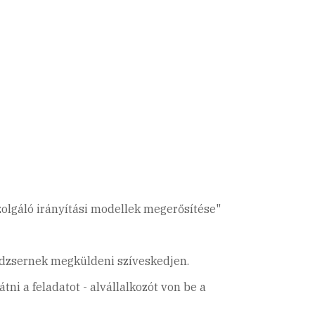
szolgáló irányítási modellek megerősítése"
edzsernek megküldeni szíveskedjen.
tni a feladatot - alvállalkozót von be a