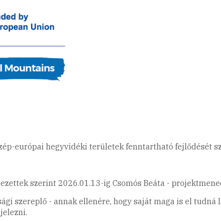
özép-európai hegyvidéki területek fenntartható fejlődését 
tezettek szerint 2026.01.13-ig Csomós Beáta - projektmen
i szereplő - annak ellenére, hogy saját maga is el tudná lá
jelezni.