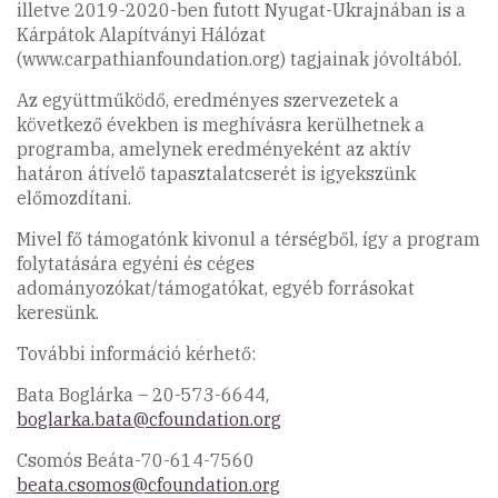
illetve 2019-2020-ben futott Nyugat-Ukrajnában is a
Kárpátok Alapítványi Hálózat
(www.carpathianfoundation.org) tagjainak jóvoltából.
Az együttműködő, eredményes szervezetek a
következő években is meghívásra kerülhetnek a
programba, amelynek eredményeként az aktív
határon átívelő tapasztalatcserét is igyekszünk
előmozdítani.
Mivel fő támogatónk kivonul a térségből, így a program
folytatására egyéni és céges
adományozókat/támogatókat, egyéb forrásokat
keresünk.
További információ kérhető:
Bata Boglárka – 20-573-6644,
boglarka.bata@cfoundation.org
Csomós Beáta-70-614-7560
beata.csomos@cfoundation.org