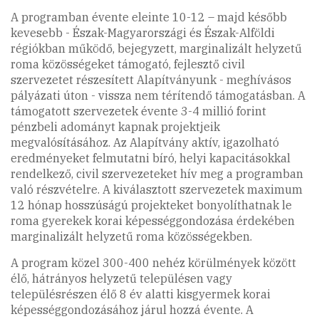
A programban évente eleinte 10-12 – majd később
kevesebb - Észak-Magyarországi és Észak-Alföldi
régiókban működő, bejegyzett, marginalizált helyzetű
roma közösségeket támogató, fejlesztő civil
szervezetet részesített Alapítványunk - meghívásos
pályázati úton - vissza nem térítendő támogatásban. A
támogatott szervezetek évente 3-4 millió forint
pénzbeli adományt kapnak projektjeik
megvalósításához. Az Alapítvány aktív, igazolható
eredményeket felmutatni bíró, helyi kapacitásokkal
rendelkező, civil szervezeteket hív meg a programban
való részvételre. A kiválasztott szervezetek maximum
12 hónap hosszúságú projekteket bonyolíthatnak le
roma gyerekek korai képességgondozása érdekében
marginalizált helyzetű roma közösségekben.
A program közel 300-400 nehéz körülmények között
élő, hátrányos helyzetű településen vagy
településrészen élő 8 év alatti kisgyermek korai
képességgondozásához járul hozzá évente. A