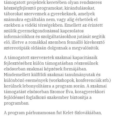
támogatott projektek keretében olyan rendszeres
készségfejlesztő programokat, kirándulásokat,
táborokat szerveznek a gyerekeknek, amelyek
számukra egyáltalán nem, vagy alig érhetőek el
ezekben a vidéki térségekben. Emellett az érintett
szülők gyermekgondozással kapcsolatos
információkhoz és szolgáltatásokhoz jutását segítik
elő, illetve a romákkal szemben fennálló kirekesztő
sztereotípiák oldásán dolgoznak a megvalósítók.
A támogatott szervezetek szakmai kapacitásaik
fejlesztéséhez külön támogatásban részesülnek
elsősorban szakmai képzések formájában.
Mindemellett külföldi szakmai tanulmányutak és
különböző események (workshopok, konferenciák stb.)
kerülnek lebonyolításra a program során. A szakmai
támogatást elsősorban Szomor Éva, koragyerekkori
fejlődéssel foglalkozó szakember biztosítja a
programban.
A program párhuzamosan fut Kelet-Szlovákiában,