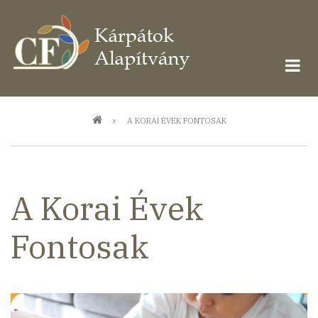
Ugrás
a
tartalomra
Morzsa
A KORAI ÉVEK FONTOSAK
A Korai Évek
Fontosak