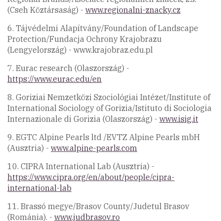
(Cseh Köztársaság) -
www.regionalni-znacky.cz
6. Tájvédelmi Alapítvány/Foundation of Landscape
Protection/Fundacja Ochrony Krajobrazu
(Lengyelország) - www.krajobraz.edu.pl
7. Eurac research (Olaszország) -
https://www.eurac.edu/en
8. Goriziai Nemzetközi Szociológiai Intézet/Institute of
International Sociology of Gorizia/Istituto di Sociologia
Internazionale di Gorizia (Olaszország) -
www.isig.it
9. EGTC Alpine Pearls ltd /EVTZ Alpine Pearls mbH
(Ausztria) -
www.alpine-pearls.com
10. CIPRA International Lab (Ausztria) -
https://www.cipra.org/en/about/people/cipra-
international-lab
11. Brassó megye/Brasov County/Judetul Brasov
(Románia). -
www.judbrasov.ro