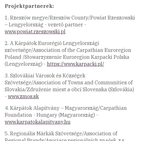
Projektpartnerek:
1. Rzeszów megye/Rzeszów County/Powiat Rzeszowski
– Lengyelország - vezető partner -
www.powiat.rzeszowski.pl
2. A Kárpátok Eurorégió Lengyelországi
szövetsége/Association of the Carpathian Euroregion
Poland /Stowarzyszenie Euroregion Karpacki Polska
(Lengyelország) -
https://www.karpacki.pl/
3. Szlovákiai Városok és Községek
Szövetsége/Association of Towns and Communities of
Slovakia/Združenie miest a obcí Slovenska (Szlovákia)
-
www.zmos.sk
4. Kárpátok Alapítvány – Magyarország/Carpathian
Foundation - Hungary (Magyarország) -
www.karpatokalapitvany.hu
5. Regionális Márkák Szövetsége/Association of
Regional Brands/Asociace regionálních značek, z.s.