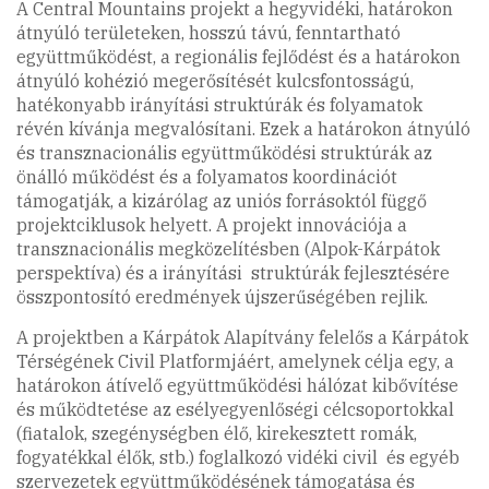
A Central Mountains projekt a hegyvidéki, határokon
átnyúló területeken, hosszú távú, fenntartható
együttműködést, a regionális fejlődést és a határokon
átnyúló kohézió megerősítését kulcsfontosságú,
hatékonyabb irányítási struktúrák és folyamatok
révén kívánja megvalósítani. Ezek a határokon átnyúló
és transznacionális együttműködési struktúrák az
önálló működést és a folyamatos koordinációt
támogatják, a kizárólag az uniós forrásoktól függő
projektciklusok helyett. A projekt innovációja a
transznacionális megközelítésben (Alpok-Kárpátok
perspektíva) és a irányítási struktúrák fejlesztésére
összpontosító eredmények újszerűségében rejlik.
A projektben a Kárpátok Alapítvány felelős a Kárpátok
Térségének Civil Platformjáért, amelynek célja egy, a
határokon átívelő együttműködési hálózat kibővítése
és működtetése az esélyegyenlőségi célcsoportokkal
(fiatalok, szegénységben élő, kirekesztett romák,
fogyatékkal élők, stb.) foglalkozó vidéki civil és egyéb
szervezetek együttműködésének támogatása és