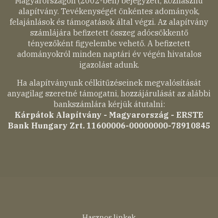
Magyarországon (2002-ben) bejegyzett, közhasznú
alapítvány. Tevékenységét önkéntes adományok,
felajánlások és támogatások által végzi. Az alapítvány
számlájára befizetett összeg adócsökkentő
tényezőként figyelembe vehető. A befizetett
adományokról minden naptári év végén hivatalos
igazolást adunk.
Ha alapítványunk célkitűzéseinek megvalósítását
anyagilag szeretné támogatni, hozzájárulását az alábbi
bankszámlára kérjük átutalni:
Kárpátok Alapítvány - Magyarország - ERSTE
Bank Hungary Zrt. 11600006-00000000-78910845
Hasznos linkek