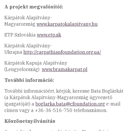
A projekt megvalósítói:
Kárpátok Alapítvány-
Magyarország
www.karpatokalapitvany.hu
ETP Szlovákia
www.etp.sk
Kárpátok Alapítvány-
Ukrajna
http://carpathianfoundation.org.ua/
Kárpátok Kapuja Alapítvány
(Lengyelország)
www.bramakarpat.pl
További információ:
További információért, kérjük, keresse Bata Boglárkát
(a Kárpátok Alapítvány-Magyarország ügyvezető
igazgatóját) a
boglarka.bata@cfoundation.org
e-mail
címen vagy a +36-36-516-750 telefonszámon.
Köszönetnyilvánítás