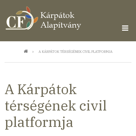
Ugrás
a
tartalomra
Morzsa
A KÁRPÁTOK TÉRSÉGÉNEK CIVIL PLATFORMJA
A Kárpátok
térségének civil
platformja