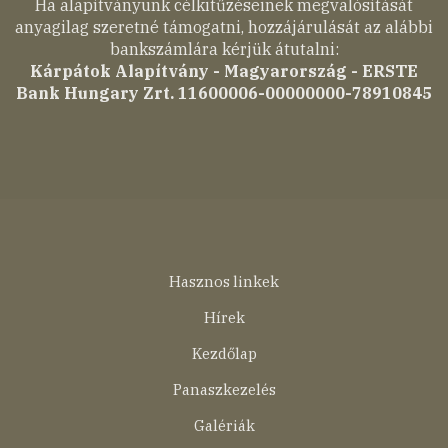
Ha alapítványunk célkitűzéseinek megvalósítását
anyagilag szeretné támogatni, hozzájárulását az alábbi
bankszámlára kérjük átutalni:
Kárpátok Alapítvány - Magyarország - ERSTE
Bank Hungary Zrt. 11600006-00000000-78910845
Lábléc
Hasznos linkek
menü
Hírek
Kezdőlap
Panaszkezelés
Galériák