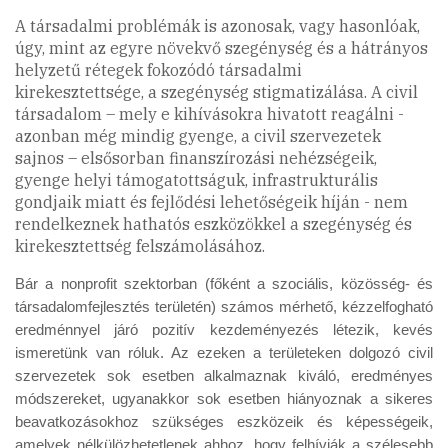
A társadalmi problémák is azonosak, vagy hasonlóak,
úgy, mint az egyre növekvő szegénység és a hátrányos
helyzetű rétegek fokozódó társadalmi
kirekesztettsége, a szegénység stigmatizálása. A civil
társadalom – mely e kihívásokra hivatott reagálni -
azonban még mindig gyenge, a civil szervezetek
sajnos – elsősorban finanszírozási nehézségeik,
gyenge helyi támogatottságuk, infrastrukturális
gondjaik miatt és fejlődési lehetőségeik híján - nem
rendelkeznek hathatós eszközökkel a szegénység és
kirekesztettség felszámolásához.
Bár a nonprofit szektorban (főként a szociális, közösség- és
társadalomfejlesztés területén) számos mérhető, kézzelfogható
eredménnyel járó pozitív kezdeményezés létezik, kevés
ismeretünk van róluk. Az ezeken a területeken dolgozó civil
szervezetek sok esetben alkalmaznak kiváló, eredményes
módszereket, ugyanakkor sok esetben hiányoznak a sikeres
beavatkozásokhoz szükséges eszközeik és képességeik,
amelyek nélkülözhetetlenek ahhoz, hogy felhívják a szélesebb