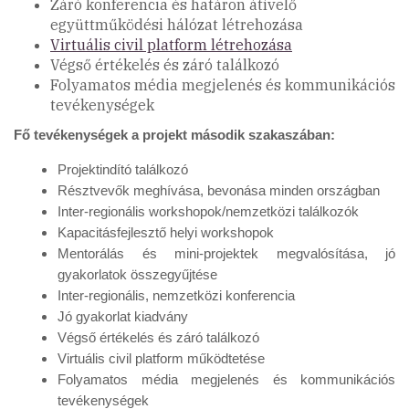
Záró konferencia és határon átívelő
együttműködési hálózat létrehozása
Virtuális civil platform létrehozása
Végső értékelés és záró találkozó
Folyamatos média megjelenés és kommunikációs
tevékenységek
Fő tevékenységek a projekt második szakaszában:
Projektindító találkozó
Résztvevők meghívása, bevonása minden országban
Inter-regionális workshopok/nemzetközi találkozók
Kapacitásfejlesztő helyi workshopok
Mentorálás és mini-projektek megvalósítása
, jó
gyakorlatok összegyűjtése
Inter-regionális, nemzetközi konferencia
Jó gyakorlat kiadvány
Végső értékelés és záró találkozó
Virtuális civil platform működtetése
Folyamatos média megjelenés és kommunikációs
tevékenységek