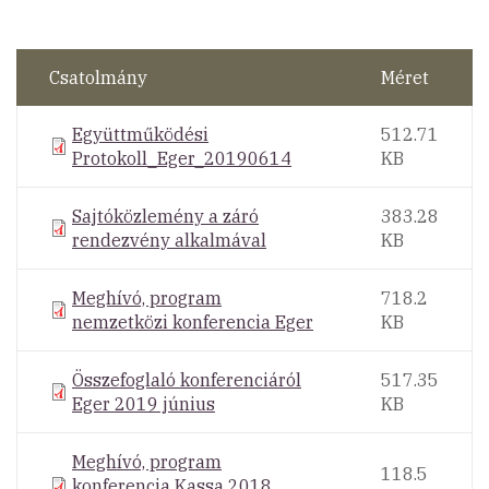
Csatolmány
Méret
Együttműködési
512.71
Protokoll_Eger_20190614
KB
Sajtóközlemény a záró
383.28
rendezvény alkalmával
KB
Meghívó, program
718.2
nemzetközi konferencia Eger
KB
Összefoglaló konferenciáról
517.35
Eger 2019 június
KB
Meghívó, program
118.5
konferencia Kassa 2018