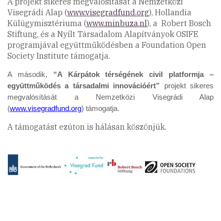
A projekt sikeres megvalósítását a Nemzetközi
Visegrádi Alap (
www.visegradfund.org
), Hollandia
Külügymisztériuma (
www.minbuza.nl
), a Robert Bosch
Stiftung, és a Nyílt Társadalom Alapítványok OSIFE
programjával együttműködésben a Foundation Open
Society Institute támogatja.
A második,
“A Kárpátok térségének civil platformja –
együttműködés a társadalmi innovációért”
projekt sikeres
megvalósítását a Nemzetközi Visegrádi Alap
(
www.visegradfund.org
) támogatja.
A támogatást ezúton is hálásan köszönjük.