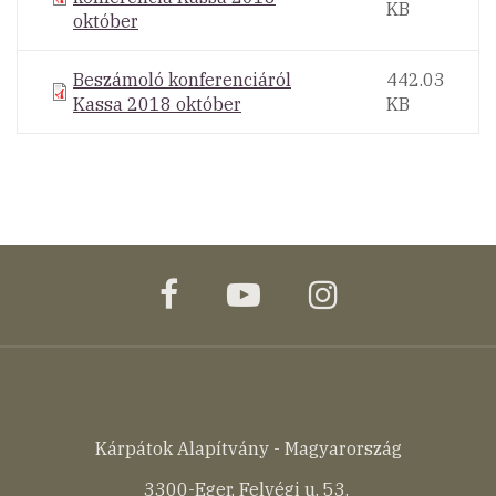
KB
október
Beszámoló konferenciáról
442.03
Kassa 2018 október
KB
facebook
youtube
instagram
Kárpátok Alapítvány - Magyarország
3300-Eger, Felvégi u. 53.