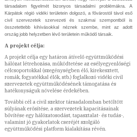
társadalom figyelmét bizonyos társadalmi problémákra. A
Kárpátok régió vidéki területein dolgozó, a fővárostól távol eső
civil szervezetek szervezeti és szakmai szempontból is
összetettebb kihívásokkal néznek szembe, mint az adott
ország jobb helyzetben lévő területein működő társaik.
A projekt célja:
A projekt célja egy határon átívelő együttműködési
hálózat létrehozása, működtetése az esélyegyenlőségi
célcsoportokkal (szegénységben élő, kirekesztett,
romák, fogyatékkal élők, stb.) foglalkozó vidéki civil
szervezetek együttműködésének támogatása és
hatékonyságuk növelése érdekében.
További cél a civil szektor társadalomban betöltött
súlyának erősítése, a szervezetek kapacitásainak
bővítése egy hálózatosodást, tapasztalat- és tudás-,
valamint jó gyakorlatok cseréjét szolgáló
együttműködési platform kialakítása révén.