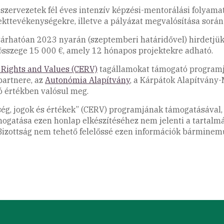
tt szervezetek fél éves intenzív képzési-mentorálási folya
ekttevékenységekre, illetve a pályázat megvalósítása során 
n, várhatóan 2023 nyarán (szeptemberi határidővel) hirdetjü
sszege 15 000 €, amely 12 hónapos projektekre adható.
, Rights and Values (CERV)
tagállamokat támogató programj
artnere, az
Autonómia Alapítvány
, a Kárpátok Alapítvány
ró értékben valósul meg.
őség, jogok és értékek” (CERV) programjának támogatásáva
mogatása ezen honlap elkészítéséhez nem jelenti a tartalm
a Bizottság nem tehető felelőssé ezen információk bárminem