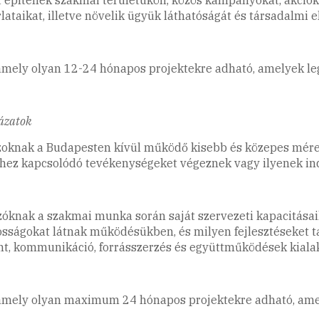
taikat, illetve növelik ügyük láthatóságát és társadalmi e
mely olyan 12-24 hónapos projektekre adható, amelyek leg
yázatok
azoknak a Budapesten kívül működő kisebb és közepes mére
ez kapcsolódó tevékenységeket végeznek vagy ilyenek indí
óknak a szakmai munka során saját szervezeti kapacitásaik 
osságokat látnak működésükben, és milyen fejlesztéseket 
nt, kommunikáció, forrásszerzés és együttműködések kialak
amely olyan maximum 24 hónapos projektekre adható, amely