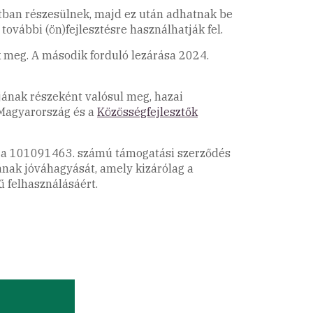
matban részesülnek, majd ez után adhatnak be
további (ön)fejlesztésre használhatják fel.
k meg. A második forduló lezárása 2024.
ának részeként valósul meg, hazai
-Magyarország és a
Közösségfejlesztők
l, a 101091463. számú támogatási szerződés
ának jóváhagyását, amely kizárólag a
ű felhasználásáért.