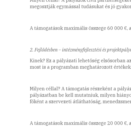
megosztják egymással tudásukat és jó gyakorla
A támogatások maximális összege 60 000 €, a
2. Fejlődésben – intézményfejlesztési és projektpál
Kinek? Ez a pályázati lehetőség elsősorban 
most is a programban meghatározott értékekh
Milyen céllal? A támogatás részeként a pályáz
pályázatban be kell mutatniuk, milyen hiány
főként a szervezeti átláthatóság, menedzsme
A támogatások maximális összege 20 000 €, 