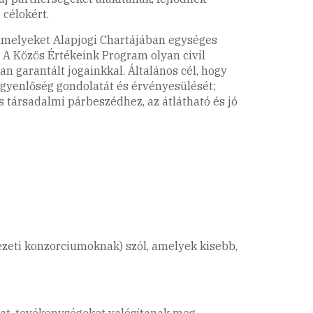
célokért.
 amelyeket Alapjogi Chartájában egységes
. A Közös Értékeink Program olyan civil
 garantált jogainkkal. Általános cél, hogy
egyenlőség gondolatát és érvényesülését;
s társadalmi párbeszédhez, az átlátható és jó
vezeti konzorciumoknak) szól, amelyek kisebb,
kat, tevékenységeket valósítanak meg,