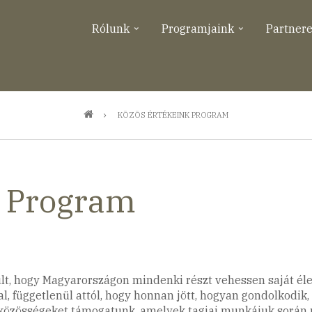
Rólunk
Programjaink
Partner
KÖZÖS ÉRTÉKEINK PROGRAM
k Program
ult, hogy Magyarországon mindenki részt vehessen saját él
l, függetlenül attól, hogy honnan jött, hogyan gondolkodik
 közösségeket támogatunk, amelyek tagjai munkájuk során ú