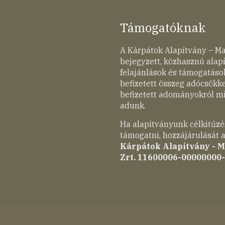
Támogatóknak
A Kárpátok Alapítvány – M
bejegyzett, közhasznú ala
felajánlások és támogatások
befizetett összeg adócsökk
befizetett adományokról mi
adunk.
Ha alapítványunk célkitűzé
támogatni, hozzájárulását a
Kárpátok Alapítvány - 
Zrt. 11600006-00000000