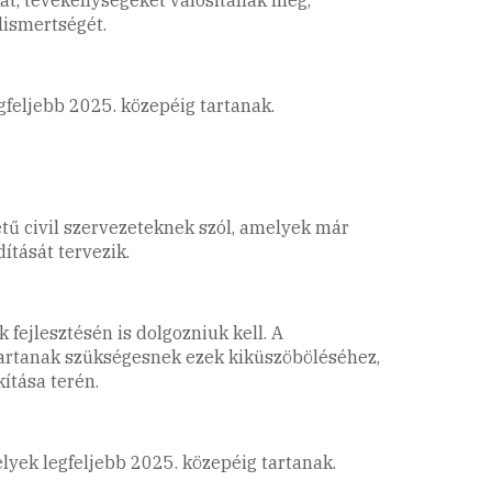
lismertségét.
feljebb 2025. közepéig tartanak.
tű civil szervezeteknek szól, amelyek már
tását tervezik.
fejlesztésén is dolgozniuk kell. A
tartanak szükségesnek ezek kiküszöböléséhez,
ítása terén.
ek legfeljebb 2025. közepéig tartanak.