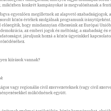
, miközben konkrét kampányokat is megvalósítanak a fenti 
 fogva egyenlően megilletnek az alapvető szabadságjogok,
elsorolt közös értékek szolgálnak programunk iránytűjeként
elősegítik, hogy mindannyian élhessünk az Európai Unióban
a demokrácia, az emberi jogok és méltóság, a szabadság és 
udatosságot, járuljunk hozzá a közös ügyeinkkel kapcsolato
erősödéséhez.
lyen kiírások vannak?
ok
ágos vagy regionális civil szervezeteknek (vagy civil szer
eményezésekkel működnének együtt.
et építenek szakmai területükön, közös kampányokat, akció