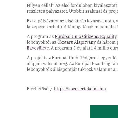
Milyen céllal? Az első fordulóban kiválaszto
részletes pályázatot. Utóbbit szakmai és proj
Ezt a pályázatot az első kiírás lezárása utá
közepére várható. A támogatások maximális ö
A program az
Európai Unió Citizens, Equality
lebonyolítói az
Ökotárs Alapítvány
és három p
Egyesülete
. A program 3 év alatt, 4 millió eu
A projekt az Európai Unió "Polgárok, egyenl
alapján valósul meg. Az Európai Bizottság tá
lebonyolítók álláspontját tükrözi, valamint 
Elérhetőség:
https://kozosertekeink.hu/