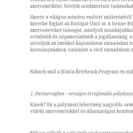
szervezetként, bővítik módszertani tudásukat
Szerte a világon minden embert születésétől
keretbe foglalt az Európai Unió is. A benne f
szervezeteket támogat, amelyek munkájukkal 
erősítsük és népszerűsítsük a jogállamiság, 
növeljük az ezekkel kapcsolatos társadalmi t
kormányzáshoz, valamint a civil társadalom 
Kiknek szól a Közös Értékeink Program és mi
1. Partnerségben – országos és regionális pályázat
Kinek? Ez a pályázati lehetőség nagyobb, orsz
vidéki szervezetekkel és állampolgári kezd
Milyen céllal? A pályázók civil partnerségek