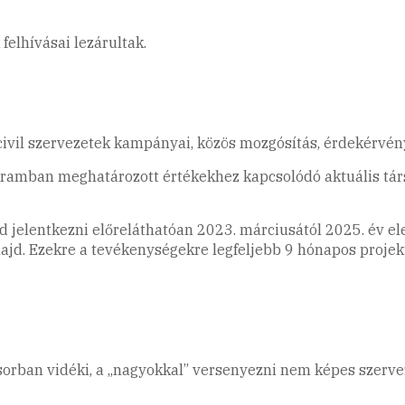
felhívásai lezárultak.
vil szervezetek kampányai, közös mozgósítás, érdekérvénye
rogramban meghatározott értékekhez kapcsolódó aktuális tá
 jelentkezni előreláthatóan 2023. márciusától 2025. év ele
ajd. Ezekre a tevékenységekre legfeljebb 9 hónapos projek
ősorban vidéki, a „nagyokkal” versenyezni nem képes szervez