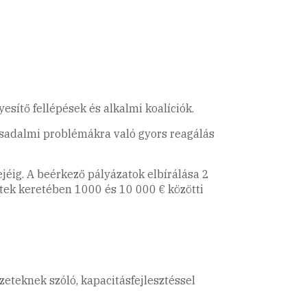
sítő fellépések és alkalmi koalíciók.
rsadalmi problémákra való gyors reagálás
jéig. A beérkező pályázatok elbírálása 2
tek keretében 1000 és 10 000 € közötti
eteknek szóló, kapacitásfejlesztéssel