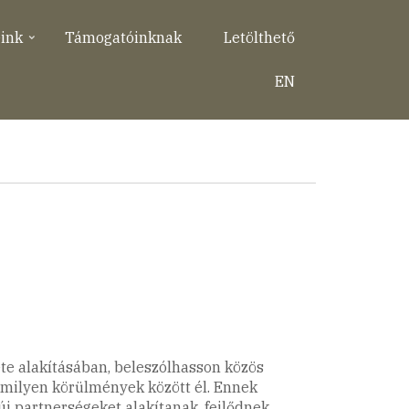
eink
Támogatóinknak
Letölthető
EN
ete alakításában, beleszólhasson közös
, milyen körülmények között él. Ennek
j partnerségeket alakítanak, fejlődnek