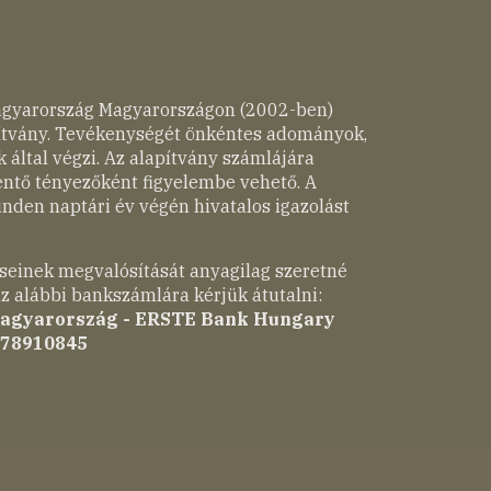
agyarország Magyarországon (2002-ben)
pítvány. Tevékenységét önkéntes adományok,
 által végzi. Az alapítvány számlájára
entő tényezőként figyelembe vehető. A
nden naptári év végén hivatalos igazolást
seinek megvalósítását anyagilag szeretné
z alábbi bankszámlára kérjük átutalni:
Magyarország - ERSTE Bank Hungary
-78910845