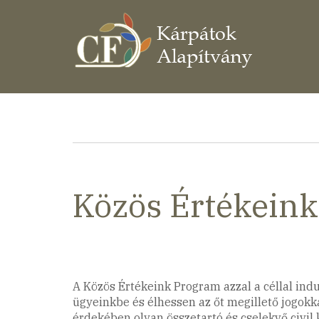
Ugrás
a
tartalomra
Morzsa
Közös Értékein
A Közös Értékeink Program azzal a céllal ind
ügyeinkbe és élhessen az őt megillető jogokka
érdekében olyan összetartó és cselekvő civil