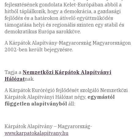
fejlesztésének gondolata Kelet-Európában abból a
hitből táplálkozik, hogy a demokrácia, a gazdasági
fejlődés és a határokon átívelő együttműködés
támogatása helyi és regionális szinten egy stabil és
demokratikus Európa sarokköve.
A Kárpátok Alapítvány-Magyarország Magyarországon
2002-ben került bejegyzésre.
Tagja a
Nemzetközi Kárpátok Alapítványi
Hálózat
nak.
A Kárpátok Eurórégió fejlődését szolgáló Nemzetközi
Kárpátok Alapítványi Hálózat négy,
egymástól
független alapítványból
áll:
Kárpátok Alapítvány – Magyarország-
www.karpatokalapitvany.hu