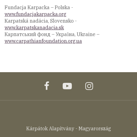
Fundacja Karpacka – Polska -
www.fundacjakarpacka.org
Karpatská nadácia, Slovensko -
www.karpatskanadacia.sk
Карпатський фонд – Україна, Ukraine –
www.carpathianfoundation.org.ua
facebook
youtube
instagram
Kárpátok Alapítvány - Magyarország