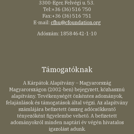
3300-Eger, Felvégi u. 53.
Tel:+36 (36) 516 750
Fax:+36 (36) 516 751
E-mail:
cfhu@cfoundation.org
Adószám: 18584642-1-10
Támogatóknak
A Kárpátok Alapítvány – Magyarország
Magyarországon (2002-ben) bejegyzett, közhasznú
alapítvány. Tevékenységét önkéntes adományok,
felajánlások és támogatások által végzi. Az alapítvány
számlájára befizetett összeg adócsökkentő
tényezőként figyelembe vehető. A befizetett
adományokról minden naptári év végén hivatalos
igazolást adunk.