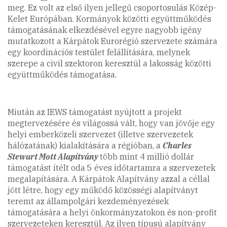
meg. Ez volt az első ilyen jellegű csoportosulás Közép-
Kelet Európában. Kormányok közötti együttműködés
támogatásának elkezdésével egyre nagyobb igény
mutatkozott a Kárpátok Eurorégió szervezete számára
egy koordinációs testület felállítására, melynek
szerepe a civil szektoron keresztül a lakosság közötti
együttműködés támogatása.
Miután az IEWS támogatást nyújtott a projekt
megtervezésére és világossá vált, hogy van jövője egy
helyi emberközeli szervezet (illetve szervezetek
hálózatának) kialakítására a régióban, a
Cha
rles
Stewart Mott Alapítvány
több mint 4 millió dollár
támogatást ítélt oda 5 éves időtartamra a szervezetek
megalapítására. A Kárpátok Alapítvány azzal a céllal
jött létre, hogy egy működő közösségi alapítványt
teremt az állampolgári kezdeményezések
támogatására a helyi önkormányzatokon és non-profit
szervezeteken keresztül. Az ilyen típusú alapítvány