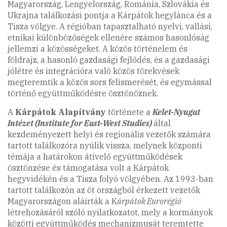
Magyarország, Lengyelország, Románia, Szlovákia és
Ukrajna találkozási pontja a Kárpátok hegylánca és a
Tisza völgye. A régióban tapasztalható nyelvi, vallási,
etnikai különbözőségek ellenére számos hasonlóság
jellemzi a közösségeket. A közös történelem és
földrajz, a hasonló gazdasági fejlődés, és a gazdasági
jólétre és integrációra való közös törekvések
megteremtik a közös sors felismerését, és egymással
történő együttműködésre ösztönöznek.
A
Kárpátok Alapítvány
története a
Kelet-Nyugat
Intézet (Institute for East-West Studies)
által
kezdeményezett helyi és regionális vezetők számára
tartott találkozóra nyúlik vissza, melynek központi
témája a határokon átívelő együttműködések
ösztönzése és támogatása volt a Kárpátok
hegyvidékén és a Tisza folyó völgyében. Az 1993-ban
tartott találkozón az öt országból érkezett vezetők
Magyarországon aláírták a K
árpátok Eurorégió
létrehozásáról szóló nyilatkozatot, mely a kormányok
közötti együttműködés mechanizmusát teremtette