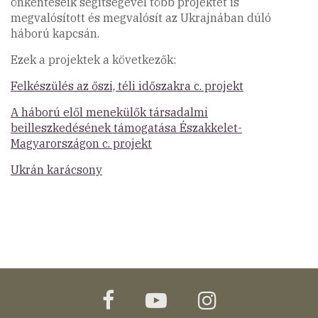
önkénteseik segítségével több projektet is
megvalósított és megvalósít az Ukrajnában dúló
háború kapcsán.
Ezek a projektek a következők:
Felkészülés az őszi, téli időszakra c. projekt
A háború elől menekülők társadalmi
beilleszkedésének támogatása Északkelet-
Magyarországon c. projekt
Ukrán karácsony
facebook
youtube
instagram