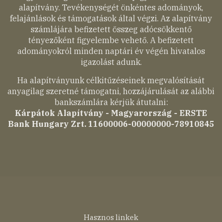
alapítvány. Tevékenységét önkéntes adományok,
felajánlások és támogatások által végzi. Az alapítvány
számlájára befizetett összeg adócsökkentő
tényezőként figyelembe vehető. A befizetett
adományokról minden naptári év végén hivatalos
igazolást adunk.
Ha alapítványunk célkitűzéseinek megvalósítását
anyagilag szeretné támogatni, hozzájárulását az alábbi
bankszámlára kérjük átutalni:
Kárpátok Alapítvány - Magyarország - ERSTE
Bank Hungary Zrt. 11600006-00000000-78910845
Lábléc
Hasznos linkek