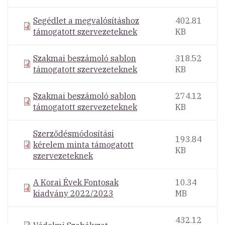
Segédlet a megvalósításhoz
402.81
támogatott szervezeteknek
KB
Szakmai beszámoló sablon
318.52
támogatott szervezeteknek
KB
Szakmai beszámoló sablon
274.12
támogatott szervezeteknek
KB
Szerződésmódosítási
193.84
kérelem minta támogatott
KB
szervezeteknek
A Korai Évek Fontosak
10.34
kiadvány 2022/2023
MB
432.12