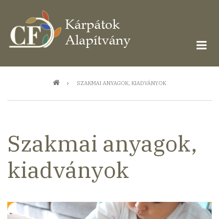
Ugrás
a
tartalomra
Morzsa
SZAKMAI ANYAGOK, KIADVÁNYOK
Szakmai anyagok,
kiadványok