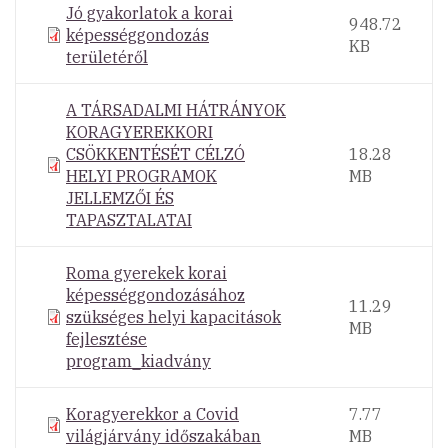
Jó gyakorlatok a korai
948.72
képességgondozás
KB
területéről
A TÁRSADALMI HÁTRÁNYOK
KORAGYEREKKORI
CSÖKKENTÉSÉT CÉLZÓ
18.28
HELYI PROGRAMOK
MB
JELLEMZŐI ÉS
TAPASZTALATAI
Roma gyerekek korai
képességgondozásához
11.29
szükséges helyi kapacitások
MB
fejlesztése
program_kiadvány
Koragyerekkor a Covid
7.77
világjárvány időszakában
MB