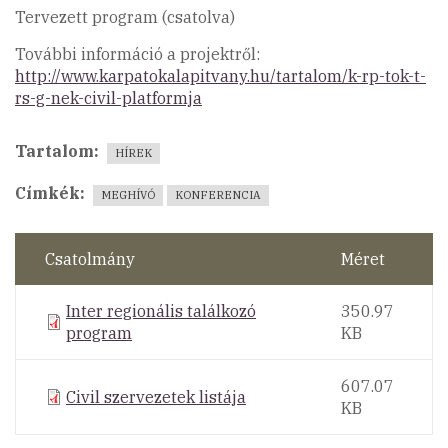
Tervezett program (csatolva)
További információ a projektről:
http://www.karpatokalapitvany.hu/tartalom/k-rp-tok-t-
rs-g-nek-civil-platformja
Tartalom
HÍREK
Címkék
MEGHÍVÓ
KONFERENCIA
Csatolmány
Méret
Inter regionális találkozó
350.97
program
KB
607.07
Civil szervezetek listája
KB