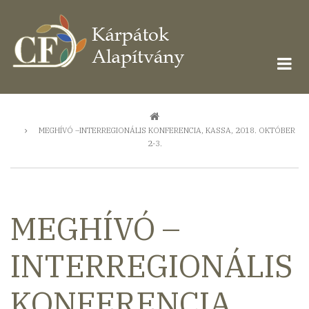
Ugrás
a
tartalomra
Morzsa
MEGHÍVÓ –INTERREGIONÁLIS KONFERENCIA, KASSA, 2018. OKTÓBER
2-3.
MEGHÍVÓ –
INTERREGIONÁLIS
KONFERENCIA,