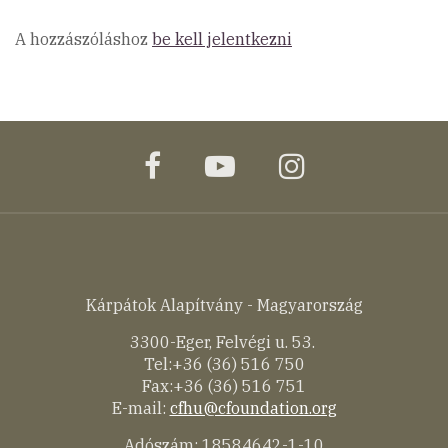
A hozzászóláshoz
be kell jelentkezni
facebook
youtube
instagram
Kárpátok Alapítvány - Magyarország
3300-Eger, Felvégi u. 53.
Tel:+36 (36) 516 750
Fax:+36 (36) 516 751
E-mail:
cfhu@cfoundation.org
Adószám: 18584642-1-10