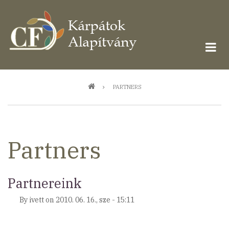
Ugrás
a
tartalomra
Morzsa
PARTNERS
Partners
Partnereink
By
ivett
on
2010. 06. 16., sze - 15:11