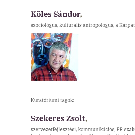
Köles Sándor
,
szociológus, kulturális antropológus, a Kárpá
Kuratóriumi tagok:
Szekeres Zsolt
,
szervezetfejlesztési, kommunikációs, PR szaké