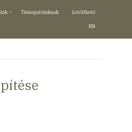
eink
Támogatóinknak
Letölthető
EN
építése