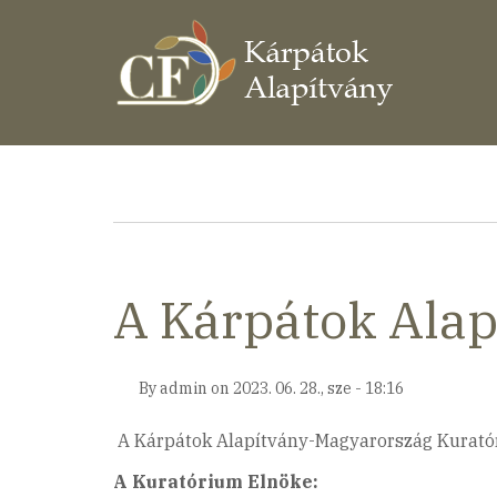
Ugrás
a
tartalomra
Morzsa
A Kárpátok Alapí
By
admin
on
2023. 06. 28., sze - 18:16
A Kárpátok Alapítvány-Magyarország Kurató
A Kuratórium Elnöke: