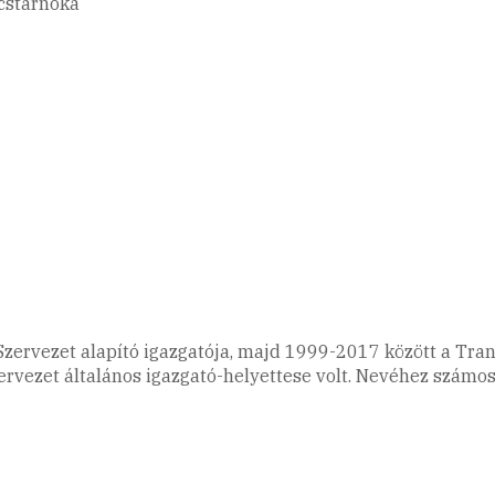
ncstárnoka
zervezet alapító igazgatója, majd 1999-2017 között a Tra
zervezet általános igazgató-helyettese volt. Nevéhez számos