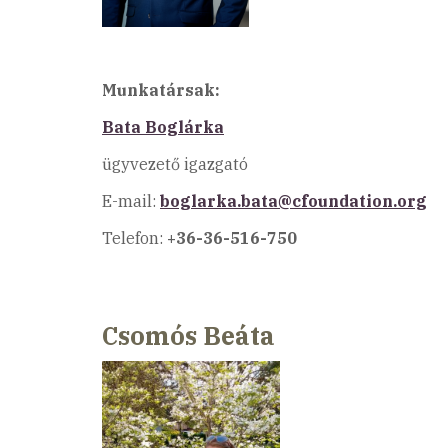
Munkatársak:
Bata B
oglárka
ügyvezető igazgató
E-mail:
boglarka.bata@cfoundation.org
Telefon:
+36-36-516-750
Csomós Beáta