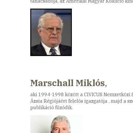
tanácsadója, az Amerikai Magyar Koalíció ki
Marschall Miklós
,
aki 1994-1998 között a CIVICUS Nemzetközi S
Ázsia Régiójáért felelős igazgatója , majd a s
publikáció fűződik.