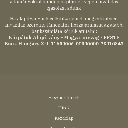
adományokról minden naptári év végén hivatalos
igazolást adunk.
Ha alapítványunk célkitűzéseinek megvalósítását
anyagilag szeretné támogatni, hozzájárulását az alábbi
bankszámlára kérjük átutalni:
Kárpátok Alapítvány - Magyarország - ERSTE
Bank Hungary Zrt. 11600006-00000000-78910845
Lábléc
Hasznos linkek
menü
Hírek
Kezdőlap