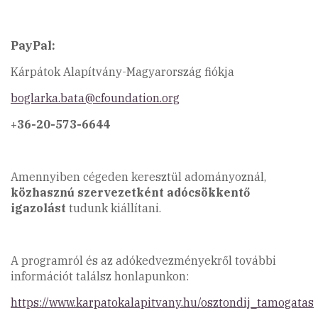
PayPal:
Kárpátok Alapítvány-Magyarország fiókja
boglarka.bata@cfoundation.org
+36-20-573-6644
Amennyiben cégeden keresztül adományoznál,
közhasznú szervezetként adócsökkentő
igazolást
tudunk kiállítani.
A programról és az adókedvezményekről további
információt találsz honlapunkon:
https://www.karpatokalapitvany.hu/osztondij_tamogatas