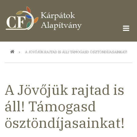
Ugrás
a
tartalomra
Morzsa
A JÖVŐJÜK RAJTAD IS ÁLL! TÁMOGASD ÖSZTÖNDÍJASAINKAT!
A Jövőjük rajtad is
áll! Támogasd
ösztöndíjasainkat!