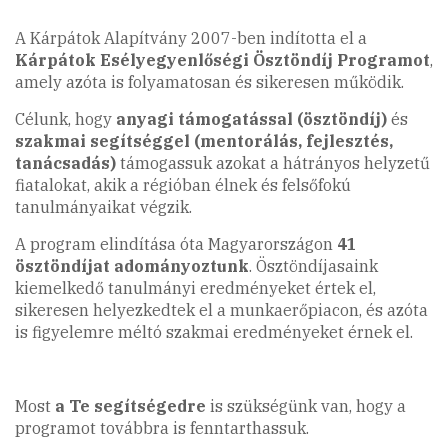
A Kárpátok Alapítvány 2007-ben indította el a
Kárpátok Esélyegyenlőségi Ösztöndíj Programot
,
amely azóta is folyamatosan és sikeresen működik.
Célunk, hogy
anyagi támogatással
(ösztöndíj)
és
szakmai segítséggel
(mentorálás, fejlesztés,
tanácsadás)
támogassuk azokat a hátrányos helyzetű
fiatalokat, akik a régióban élnek és felsőfokú
tanulmányaikat végzik.
A program elindítása óta Magyarországon
41
ösztöndíjat adományoztunk
. Ösztöndíjasaink
kiemelkedő tanulmányi eredményeket értek el,
sikeresen helyezkedtek el a munkaerőpiacon, és azóta
is figyelemre méltó szakmai eredményeket érnek el.
Most
a
Te segítségedre
is szükségünk van, hogy a
programot továbbra is fenntarthassuk.