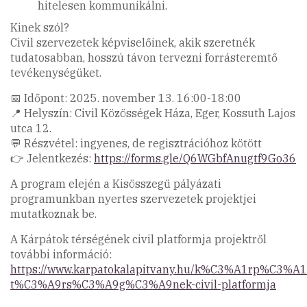
hitelesen kommunikálni.
Kinek szól?
Civil szervezetek képviselőinek, akik szeretnék
tudatosabban, hosszú távon tervezni forrásteremtő
tevékenységüket.
📅 Időpont: 2025. november 13. 16:00-18:00
📍 Helyszín: Civil Közösségek Háza, Eger, Kossuth Lajos
utca 12.
💬 Részvétel: ingyenes, de regisztrációhoz kötött
👉 Jelentkezés:
https://forms.gle/Q6WGbfAnugtf9Go36
A program elején a Kisösszegű pályázati
programunkban nyertes szervezetek projektjei
mutatkoznak be.
A Kárpátok térségének civil platformja projektről
további információ:
https://www.karpatokalapitvany.hu/k%C3%A1rp%C3%A1
t%C3%A9rs%C3%A9g%C3%A9nek-civil-platformja