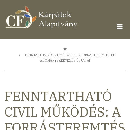
Ugrás
a
tartalomra
Morzsa
FENNTARTHATÓ CIVIL MŰKÖDÉS: A FORRÁSTEREMTÉS ÉS
ADOMÁNYSZERVEZÉS ÚJ ÚTJAI
FENNTARTHATÓ
CIVIL MŰKÖDÉS: A
FORRÁSTEREMTÉS