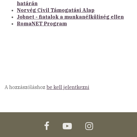
határán
Norvég
Civil Támogatási Alap
Jobnet - fiatalok a munkanélküliség ellen
RomaNET Program
A hozzászóláshoz
be kell jelentkezni
facebook
youtube
instagram