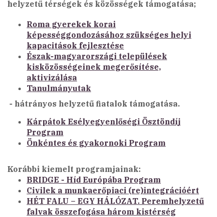
helyzetű térségek és közösségek támogatása;
Roma gyerekek korai
képességgondozásához szükséges helyi
kapacitások fejlesztése
Észak-magyarországi települések
kisközösségeinek megerősítése,
aktivizálása
Tanulmányutak
- hátrányos helyzetű fiatalok támogatása.
Kárpátok Esélyegyenlőségi Ösztöndíj
Program
Önkéntes és gyakornoki Program
Korábbi kiemelt programjainak:
BRIDGE - Híd Európába Program
Civilek a munkaerőpiaci (re)integrációért
HÉT FALU – EGY HÁLÓZAT. Peremhelyzetű
falvak összefogása három kistérség