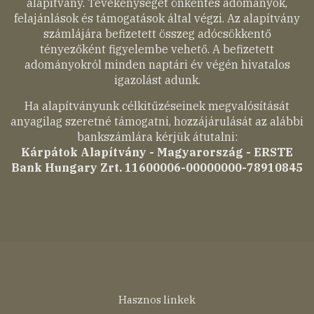
alapítvány. Tevékenységét önkéntes adományok,
felajánlások és támogatások által végzi. Az alapítvány
számlájára befizetett összeg adócsökkentő
tényezőként figyelembe vehető. A befizetett
adományokról minden naptári év végén hivatalos
igazolást adunk.
Ha alapítványunk célkitűzéseinek megvalósítását
anyagilag szeretné támogatni, hozzájárulását az alábbi
bankszámlára kérjük átutalni:
Kárpátok Alapítvány - Magyarország - ERSTE
Bank Hungary Zrt. 11600006-00000000-78910845
Lábléc
Hasznos linkek