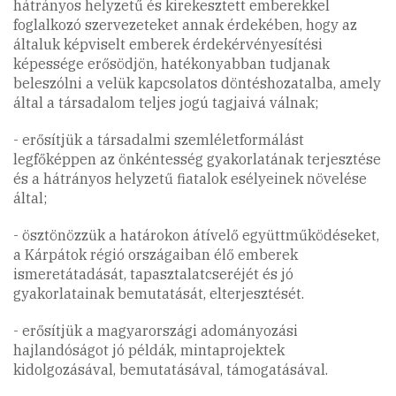
hátrányos helyzetű és kirekesztett emberekkel
foglalkozó szervezeteket annak érdekében, hogy az
általuk képviselt emberek érdekérvényesítési
képessége erősödjön, hatékonyabban tudjanak
beleszólni a velük kapcsolatos döntéshozatalba, amely
által a társadalom teljes jogú tagjaivá válnak;
- erősítjük a társadalmi szemléletformálást
legfőképpen az önkéntesség gyakorlatának terjesztése
és a hátrányos helyzetű fiatalok esélyeinek növelése
által;
- ösztönözzük a határokon átívelő együttműködéseket,
a Kárpátok régió országaiban élő emberek
ismeretátadását, tapasztalatcseréjét és jó
gyakorlatainak bemutatását, elterjesztését.
- erősítjük a magyarországi adományozási
hajlandóságot jó példák, mintaprojektek
kidolgozásával, bemutatásával, támogatásával.