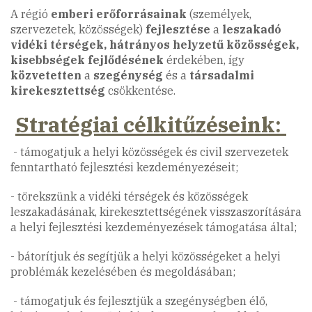
A régió
emberi erőforrásainak
(személyek,
szervezetek, közösségek)
fejlesztése
a
leszakadó
vidéki térségek, hátrányos helyzetű közösségek,
kisebbségek fejlődésének
érdekében, így
közvetetten
a
szegénység
és a
társadalmi
kirekesztettség
csökkentése.
Stratégiai célkitűzéseink:
- támogatjuk a helyi közösségek és civil szervezetek
fenntartható fejlesztési kezdeményezéseit;
- törekszünk a vidéki térségek és közösségek
leszakadásának, kirekesztettségének visszaszorítására
a helyi fejlesztési kezdeményezések támogatása által;
- bátorítjuk és segítjük a helyi közösségeket a helyi
problémák kezelésében és megoldásában;
- támogatjuk és fejlesztjük a szegénységben élő,