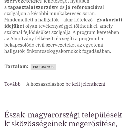
szervezeteknél
, lehetőséget nyújtson
a
tapasztalatszerzés
re és
jó referenciá
val
szolgáljon a későbbi munkakeresés során.
Mindemellett a hallgatók – akár kötelező -
gyakorlati
idejüket
olyan tevékenységgel tölthetik el, amely
szakmai fejlődésüket szolgálja. A program keretében
az Alapítvány felkészíti és segíti a programba
bekapcsolódó civil szervezeteket az egyetemi
hallgatók, önkéntesek/gyakornokok fogadásában.
Tartalom
PROGRAMOK
Tovább
(Önkéntes
A hozzászóláshoz
be kell jelentkezni
és
Gyakornoki
Program
2018)
Észak-magyarországi települések
kisközösségeinek megerősítése,