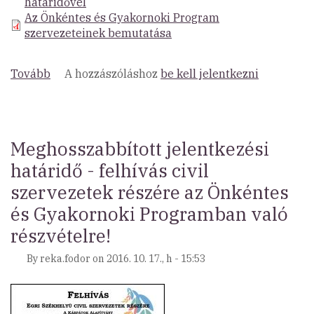
határidővel
Az Önkéntes és Gyakornoki Program
szervezeteinek bemutatása
Tovább
(Felhívás
A hozzászóláshoz
be kell jelentkezni
az
Eszterházy
Károly
Egyetem
Meghosszabbított jelentkezési
hallgatói
határidő - felhívás civil
részére
szervezetek részére az Önkéntes
az
Önkéntes
és Gyakornoki Programban való
és
részvételre!
Gyakornoki
Programban
By
reka.fodor
on
2016. 10. 17., h - 15:53
való
részvételre)