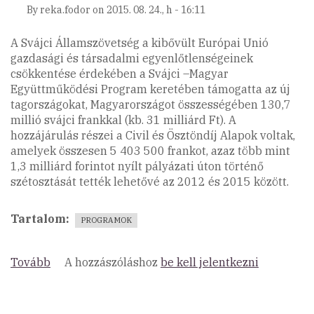
By
reka.fodor
on
2015. 08. 24., h - 16:11
A Svájci Államszövetség a kibővült Európai Unió
gazdasági és társadalmi egyenlőtlenségeinek
csökkentése érdekében a Svájci –Magyar
Együttműködési Program keretében támogatta az új
tagországokat, Magyarországot összességében 130,7
millió svájci frankkal (kb. 31 milliárd Ft). A
hozzájárulás részei a Civil és Ösztöndíj Alapok voltak,
amelyek összesen 5 403 500 frankot, azaz több mint
1,3 milliárd forintot nyílt pályázati úton történő
szétosztását tették lehetővé az 2012 és 2015 között.
Tartalom
PROGRAMOK
Tovább
(Svájci-
A hozzászóláshoz
be kell jelentkezni
Magyar
Civil
és