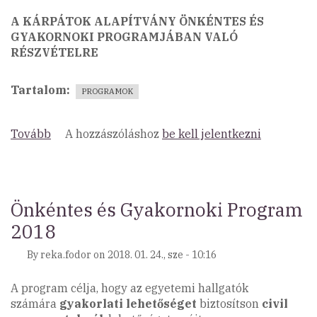
A KÁRPÁTOK ALAPÍTVÁNY ÖNKÉNTES ÉS
GYAKORNOKI PROGRAMJÁBAN VALÓ
RÉSZVÉTELRE
Tartalom
PROGRAMOK
Tovább
(Felhívás
A hozzászóláshoz
be kell jelentkezni
egri
székhelyű
civil
szervezetek
Önkéntes és Gyakornoki Program
részére)
2018
By
reka.fodor
on
2018. 01. 24., sze - 10:16
A program célja, hogy az egyetemi hallgatók
számára
gyakorlati lehetőséget
biztosítson
civil