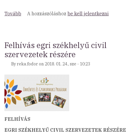
Tovább
(Meghosszabbított
A hozzászóláshoz
be kell jelentkezni
jelentkezési
határidő
-
felhívás
Felhívás egri székhelyű civil
civil
szervezetek részére
szervezetek
részére
By
reka.fodor
on
2018. 01. 24., sze - 10:23
az
Önkéntes
és
Gyakornoki
Programban
való
részvételre!)
FELHÍVÁS
EGRI SZÉKHELYŰ CIVIL SZERVEZETEK RÉSZÉRE