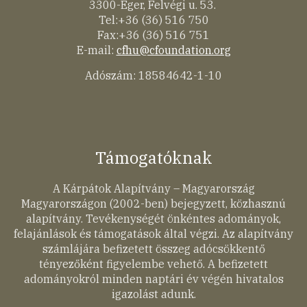
3300-Eger, Felvégi u. 53.
Tel:+36 (36) 516 750
Fax:+36 (36) 516 751
E-mail:
cfhu@cfoundation.org
Adószám: 18584642-1-10
Támogatóknak
A Kárpátok Alapítvány – Magyarország
Magyarországon (2002-ben) bejegyzett, közhasznú
alapítvány. Tevékenységét önkéntes adományok,
felajánlások és támogatások által végzi. Az alapítvány
számlájára befizetett összeg adócsökkentő
tényezőként figyelembe vehető. A befizetett
adományokról minden naptári év végén hivatalos
igazolást adunk.