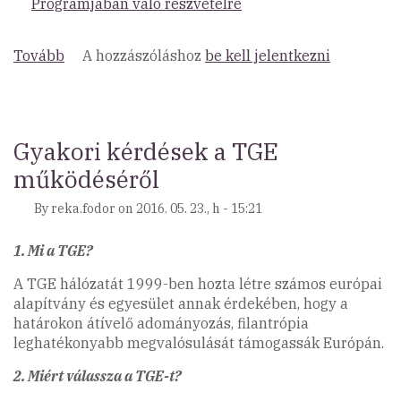
Programjában való részvételre
Tovább
(Felhívás
A hozzászóláshoz
be kell jelentkezni
egri
székhelyű
civil
szervezetek
Gyakori kérdések a TGE
részére)
működéséről
By
reka.fodor
on
2016. 05. 23., h - 15:21
1. Mi a TGE?
A TGE hálózatát 1999-ben hozta létre számos európai
alapítvány és egyesület annak érdekében, hogy a
határokon átívelő adományozás, filantrópia
leghatékonyabb megvalósulását támogassák Európán.
2. Miért válassza a TGE-t?