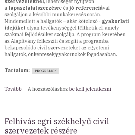
szervezeteknél
, lehetőséget nyújtson
a
tapasztalatszerzés
re és
jó referenciá
val
szolgáljon a későbbi munkakeresés során.
Mindemellett a hallgatók – akár kötelező -
gyakorlati
idejüket
olyan tevékenységgel tölthetik el, amely
szakmai fejlődésüket szolgálja. A program keretében
az Alapítvány felkészíti és segíti a programba
bekapcsolódó civil szervezeteket az egyetemi
hallgatók, önkéntesek/gyakornokok fogadásában.
Tartalom
PROGRAMOK
Tovább
(Önkéntes
A hozzászóláshoz
be kell jelentkezni
és
Gyakornoki
Program
2016)
Felhívás egri székhelyű civil
szervezetek részére