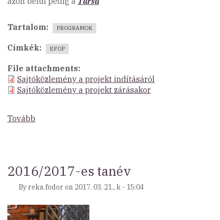
azon belül pedig a
Társa
Tartalom
PROGRAMOK
Címkék
EFOP
File attachments
Sajtóközlemény a projekt indításáról
Sajtóközlemény a projekt zárásakor
Tovább
(Észak-
magyarországi
települések
kisközösségeinek
megerősítése,
2016/2017-es tanév
aktivizálása)
By
reka.fodor
on
2017. 03. 21., k - 15:04