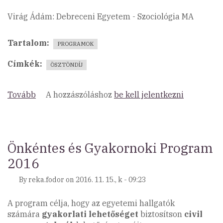
Virág Ádám: Debreceni Egyetem - Szociológia MA
Tartalom
PROGRAMOK
Címkék
ÖSZTÖNDÍJ
Tovább
(2016/2017-
A hozzászóláshoz
be kell jelentkezni
es
tanév)
Önkéntes és Gyakornoki Program
2016
By
reka.fodor
on
2016. 11. 15., k - 09:23
A program célja, hogy az egyetemi hallgatók
számára
gyakorlati lehetőséget
biztosítson
civil