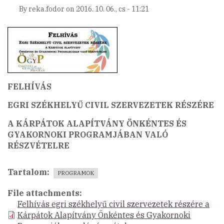
By
reka.fodor
on
2016. 10. 06., cs - 11:21
FELHÍVÁS
EGRI SZÉKHELYŰ CIVIL SZERVEZETEK RÉSZÉRE
A KÁRPÁTOK ALAPÍTVÁNY ÖNKÉNTES ÉS
GYAKORNOKI PROGRAMJÁBAN VALÓ
RÉSZVÉTELRE
Tartalom
PROGRAMOK
File attachments
Felhívás egri székhelyű civil szervezetek részére a
Kárpátok Alapítvány Önkéntes és Gyakornoki