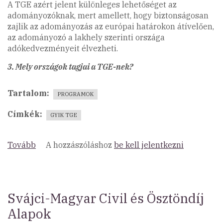
A TGE azért jelent különleges lehetőséget az
adományozóknak, mert amellett, hogy biztonságosan
zajlik az adományozás az európai határokon átívelően,
az adományozó a lakhely szerinti országa
adókedvezményeit élvezheti.
3. Mely országok tagjai a TGE-nek?
Tartalom
PROGRAMOK
Címkék
GYIK TGE
Tovább
(Gyakori
A hozzászóláshoz
be kell jelentkezni
kérdések
a
TGE
működéséről)
Svájci-Magyar Civil és Ösztöndíj
Alapok