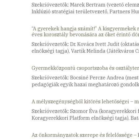
Szekcióvezetők: Marek Bertram (vezető elemző
Inklúzió stratégiai területvezető, Partners H
“A gyerekek hangja számít!” A kisgyermekek r
éves korosztály bevonására az őket érintő d
Szekcióvezetők: Dr. Kovács Ivett Judit (oktat
elnökségi tagja), Vartik Melinda (Játékváros 
Gyermekközpontú csoportszoba és osztályter
Szekcióvezetők: Bocsiné Percze Andrea (meste
pedagógiák egyik hazai meghatározó gondolk
A mélyszegénységből kitörés lehetőségei – m
Szekcióvezetők: Szomor Éva (koragyerekkori f
Koragyerekkori Platform elnökségi tagja), Bat
Az önkormányzatok szerepe és felelőssége – Ko