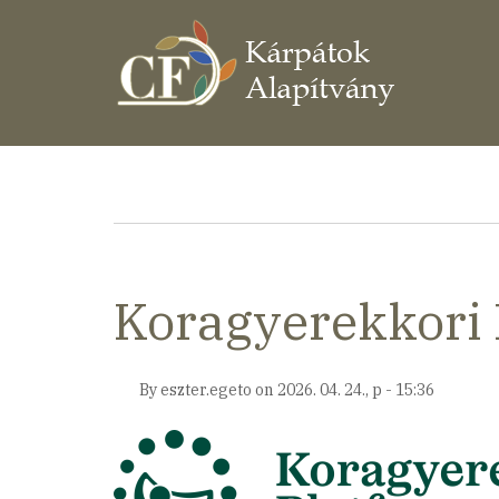
Ugrás
a
tartalomra
Morzsa
Koragyerekkori 
By
eszter.egeto
on
2026. 04. 24., p - 15:36