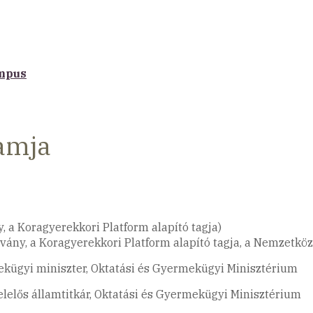
ampus
ramja
y, a Koragyerekkori Platform alapító tagja)
tvány, a Koragyerekkori Platform alapító tagja, a Nemzetkö
ekügyi miniszter, Oktatási és Gyermekügyi Minisztérium
lelős államtitkár, Oktatási és Gyermekügyi Minisztérium