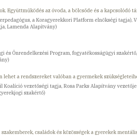
 Együttműködés az óvoda, a bölcsőde és a kapcsolódó tám
rpedagógus, a Koragyerekkori Platform elnökségi tagja), V
gja, Lamenda Alapítvány)
gi és Önrendelkezési Program, fogyatékosságügyi szakértő,
ány)
n lehet a rendszereket valóban a gyermekek szükségleteihe
 Koalíció vezetőségi tagja, Rosa Parks Alapítvány vezetője
gyerekjogi szakértő)
 szakemberek, családok és közösségek a gyerekek mentáli