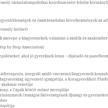
iselő, társadalompolitikai koordinációért felelős kormányb
 egyenlőtlenségek és össztársadalmi következmények az a
yensúly Intézet)
k szerepe a kisgyermekek, valamint a szülők és szakembe
Step by Step Association)
epüléseket, ahol jó gyereknek lenni – díjátadó és panelbes
ládterapeuta, integrált szülő-csecsemő/kisgyermek konzu
agyarország ügyvezető igazgatója, a Koragyerekkori Platfo
y szakmai vezetője
szony, a Cápák között műsor szereplője
kormányzatok Országos Szövetségének ifjúsági és gyermekv
mber
lapítója