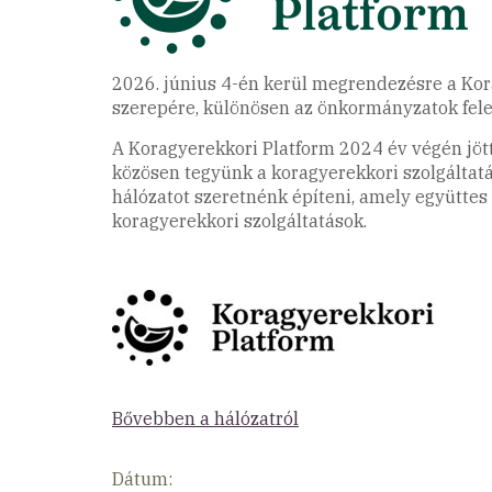
2026. június 4-én kerül megrendezésre a Kora
szerepére, különösen az önkormányzatok felel
A Koragyerekkori Platform 2024 év végén jött
közösen tegyünk a koragyerekkori szolgáltat
hálózatot szeretnénk építeni, amely együtte
koragyerekkori szolgáltatások.
B
ővebben a hálózatról
Dátum: