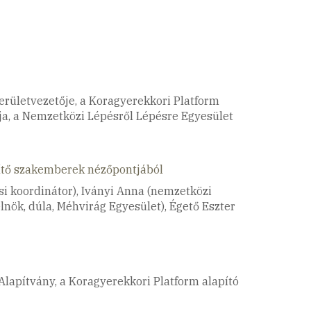
területvezetője, a Koragyerekkori Platform
gja, a Nemzetközi Lépésről Lépésre Egyesület
segítő szakemberek nézőpontjából
i koordinátor), Iványi Anna (nemzetközi
nök, dúla, Méhvirág Egyesület), Égető Eszter
 Alapítvány, a Koragyerekkori Platform alapító