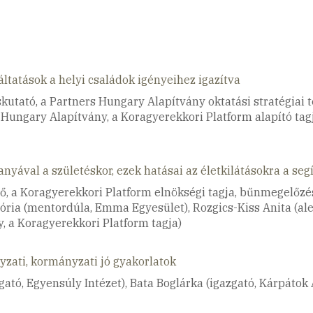
áltatások a helyi családok igényeihez igazítva
áskutató, a Partners Hungary Alapítvány oktatási stratégiai 
s Hungary Alapítvány, a Koragyerekkori Platform alapító ta
z anyával a születéskor, ezek hatásai az életkilátásokra a 
, a Koragyerekkori Platform elnökségi tagja, bűnmegelőzés
ória (mentordúla, Emma Egyesület), Rozgics-Kiss Anita (alel
y, a Koragyerekkori Platform tagja)
yzati, kormányzati jó gyakorlatok
gató, Egyensúly Intézet), Bata Boglárka (igazgató, Kárpátok