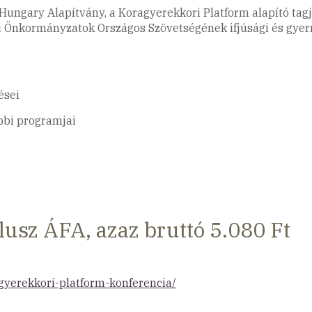
 Hungary Alapítvány, a Koragyerekkori Platform alapító tag
lési Önkormányzatok Országos Szövetségének ifjúsági és gy
ései
bbi programjai
plusz ÁFA, azaz bruttó 5.080 Ft
gyerekkori-platform-konferencia/