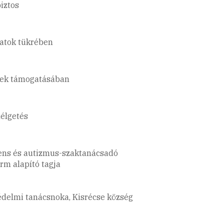
iztos
datok tükrében
rek támogatásában
zélgetés
lens és autizmus-szaktanácsadó
rm alapító tagja
édelmi tanácsnoka, Kisrécse község