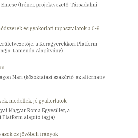
 Emese (tréner, projektvezető, Társadalmi
ódszerek és gyakorlati tapasztalatok a 0-8
területvezetője, a Koragyerekkori Platform
 tagja, Lamenda Alapítvány)
an
gon Mari (közoktatási szakértő, az alternatív
ek, modellek, jó gyakorlatok
olyai Magyar Roma Egyesület, a
 Platform alapító tagja)
vások és jövőbeli irányok