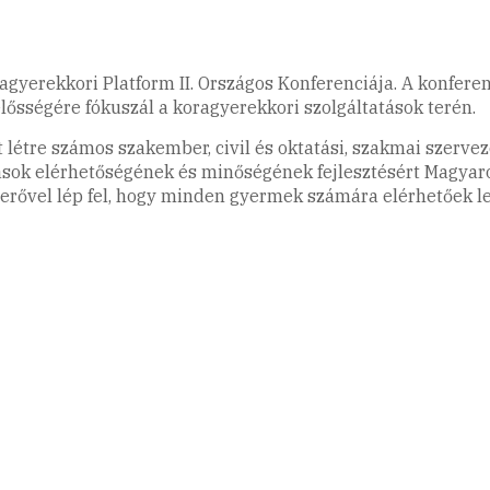
gyerekkori Platform II. Országos Konferenciája. A konfere
ősségére fókuszál a koragyerekkori szolgáltatások terén.
 létre számos szakember, civil és oktatási, szakmai szerve
ások elérhetőségének és minőségének fejlesztésért Magya
s erővel lép fel, hogy minden gyermek számára elérhetőek 