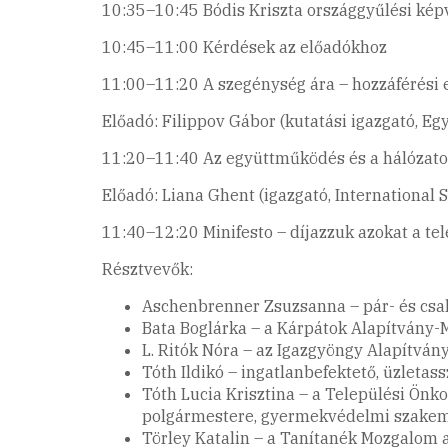
10:35–10:45 Bódis Kriszta országgyűlési képv
10:45–11:00 Kérdések az előadókhoz
11:00–11:20 A szegénység ára – hozzáférési
Előadó: Filippov Gábor (kutatási igazgató, Eg
11:20–11:40 Az együttműködés és a hálózato
Előadó: Liana Ghent (igazgató, International 
11:40–12:20 Minifesto – díjazzuk azokat a tel
Résztvevők:
Aschenbrenner Zsuzsanna – pár- és csa
Bata Boglárka – a Kárpátok Alapítvány-M
L. Ritók Nóra – az Igazgyöngy Alapítván
Tóth Ildikó – ingatlanbefektető, üzletas
Tóth Lucia Krisztina – a Települési Ön
polgármestere, gyermekvédelmi szake
Törley Katalin – a Tanítanék Mozgalom a