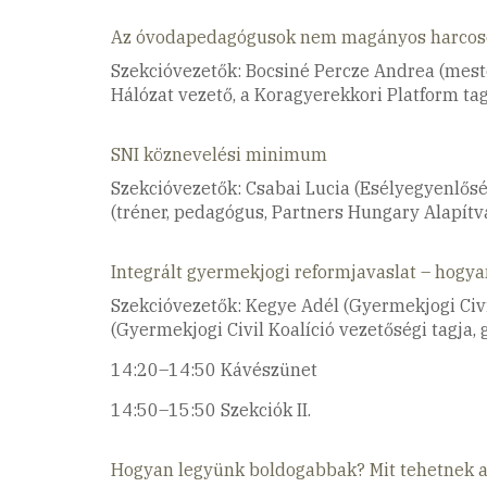
Az óvodapedagógusok nem magányos harcosok.
Szekcióvezetők: Bocsiné Percze Andrea (meste
Hálózat vezető, a Koragyerekkori Platform ta
SNI köznevelési minimum
Szekcióvezetők: Csabai Lucia (Esélyegyenlősé
(tréner, pedagógus, Partners Hungary Alapítv
Integrált gyermekjogi reformjavaslat – hogya
Szekcióvezetők: Kegye Adél (Gyermekjogi Civil
(Gyermekjogi Civil Koalíció vezetőségi tagja, 
14:20–14:50 Kávészünet
14:50–15:50 Szekciók II.
Hogyan legyünk boldogabbak? Mit tehetnek a