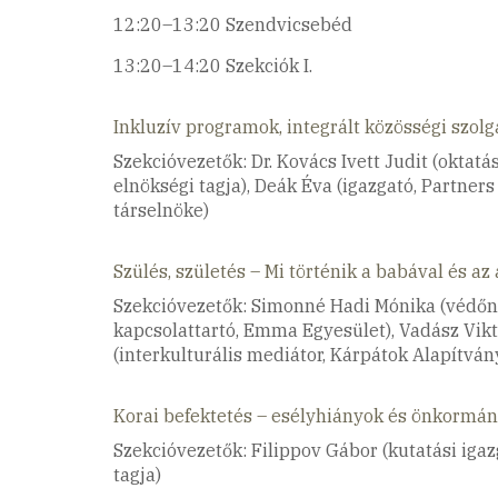
12:20–13:20 Szendvicsebéd
13:20–14:20 Szekciók I.
Inkluzív programok, integrált közösségi szolg
Szekcióvezetők: Dr. Kovács Ivett Judit (oktat
elnökségi tagja), Deák Éva (igazgató, Partner
társelnöke)
Szülés, születés – Mi történik a babával és a
Szekcióvezetők: Simonné Hadi Mónika (védőnő
kapcsolattartó, Emma Egyesület), Vadász Vikt
(interkulturális mediátor, Kárpátok Alapítván
Korai befektetés – esélyhiányok és önkormán
Szekcióvezetők: Filippov Gábor (kutatási igaz
tagja)