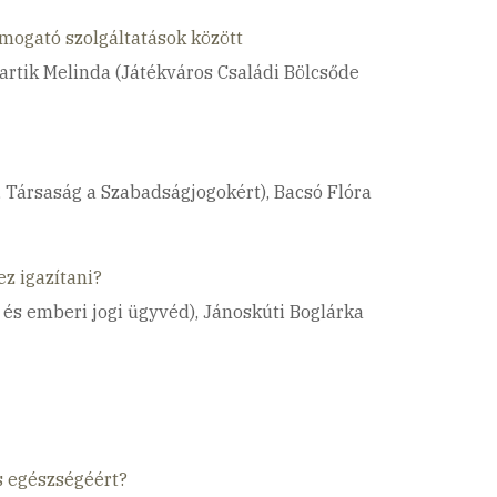
ogató szolgáltatások között
artik Melinda (Játékváros Családi Bölcsőde
 Társaság a Szabadságjogokért), Bacsó Flóra
z igazítani?
 és emberi jogi ügyvéd), Jánoskúti Boglárka
s egészségéért?