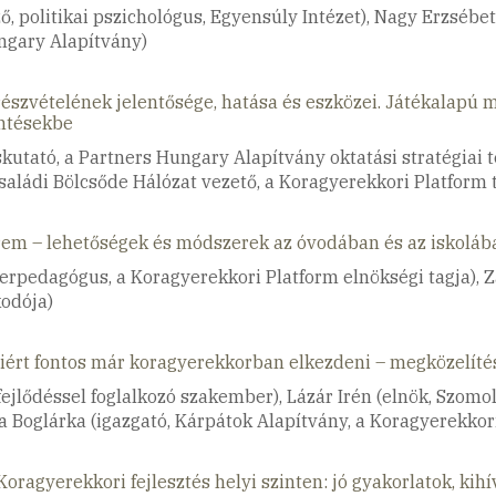
, politikai pszichológus, Egyensúly Intézet), Nagy Erzsébet
ungary Alapítvány)
észvételének jelentősége, hatása és eszközei. Játékalapú m
öntésekbe
áskutató, a Partners Hungary Alapítvány oktatási stratégiai 
Családi Bölcsőde Hálózat vezető, a Koragyerekkori Platform
em – lehetőségek és módszerek az óvodában és az iskoláb
rpedagógus, a Koragyerekkori Platform elnökségi tagja), Zá
odója)
iért fontos már koragyerekkorban elkezdeni – megközelítés
ejlődéssel foglalkozó szakember), Lázár Irén (elnök, Szom
a Boglárka (igazgató, Kárpátok Alapítvány, a Koragyerekkori
ragyerekkori fejlesztés helyi szinten: jó gyakorlatok, kihí