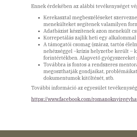
Ennek érdekében az alábbi tevékenységet vég
Kerekasztal megbeszéléseket szerveznek
menekülteket segítenek valamilyen for
Adatbázist készítenek azon menekült csa
Korrepetálás zajlik heti egy alkalommal
A támogatói csomag (száraz, tartós élelm
nehézséggel –krízis helyzetbe került –
forintértékben. Alapvető gyógyszereket 
Továbbra is fontos a rendszeres mentor
megoszthatják gondjaikat, problémáikat, 
dokumentumok kitöltését, stb.
További információ az egyesület tevékenység
https://www.facebook.com/romanoknyiregyha