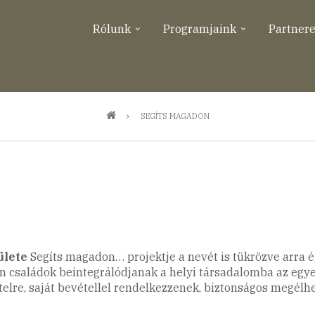
Rólunk
Programjaink
Partner
SEGÍTS MAGADON
ülete
Segíts magadon… projektje a nevét is tükrözve arra ép
saládok beintegrálódjanak a helyi társadalomba az egyesü
itelre, saját bevétellel rendelkezzenek, biztonságos megél