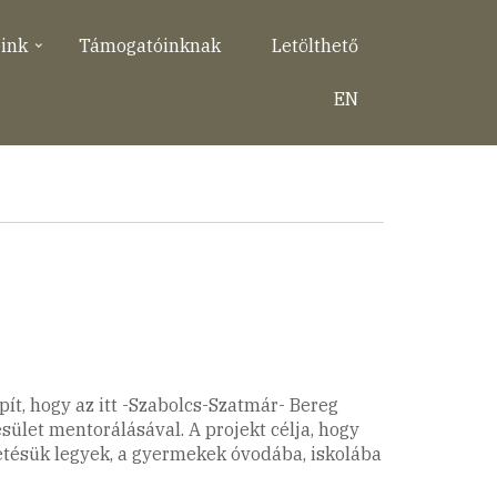
eink
Támogatóinknak
Letölthető
EN
ít, hogy az itt -Szabolcs-Szatmár- Bereg
let mentorálásával. A projekt célja, hogy
hetésük legyek, a gyermekek óvodába, iskolába