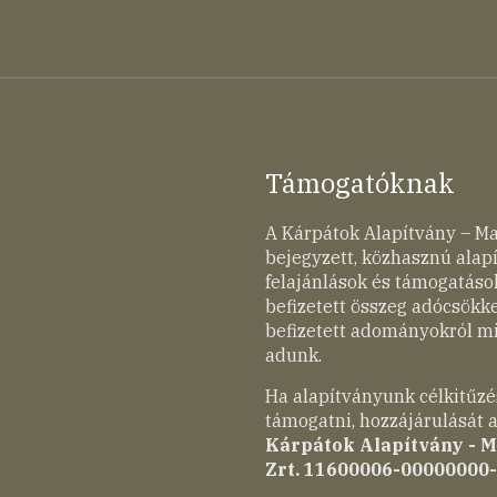
Támogatóknak
A Kárpátok Alapítvány – M
bejegyzett, közhasznú ala
felajánlások és támogatások
befizetett összeg adócsökk
befizetett adományokról mi
adunk.
Ha alapítványunk célkitűzé
támogatni, hozzájárulását a
Kárpátok Alapítvány - 
Zrt. 11600006-00000000