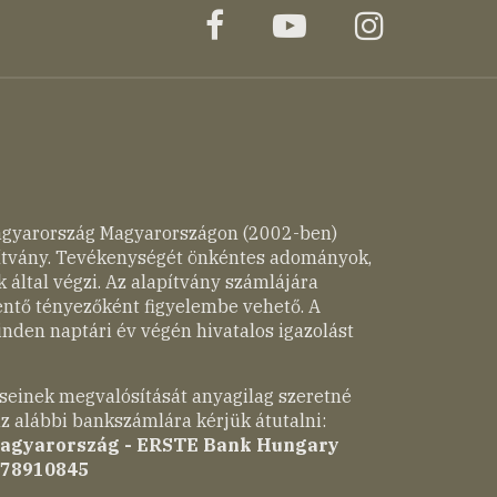
facebook
youtube
instagr
agyarország Magyarországon (2002-ben)
pítvány. Tevékenységét önkéntes adományok,
 által végzi. Az alapítvány számlájára
entő tényezőként figyelembe vehető. A
nden naptári év végén hivatalos igazolást
seinek megvalósítását anyagilag szeretné
z alábbi bankszámlára kérjük átutalni:
Magyarország - ERSTE Bank Hungary
-78910845