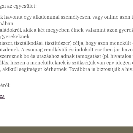
zi az egyesület:
 havonta egy alkalommal személyesen, vagy online azon té
mában.
ládokról, akik a két megyében élnek, valamint azon gyerek
 gyerekeknek.
iszer, tisztálkodási, tisztítószer) célja, hogy azon menekül
 küzdenek. A csomag rendkívüli és indokolt esetben jár, h
szereznek be és utazáshoz adnak támogatást (pl. hivatalos
álás, hiszen a menekülteknek is szükségük van egy idegen 
akiktől segítséget kérhetnek. Továbbra is biztosítják a hiva
éről:
za