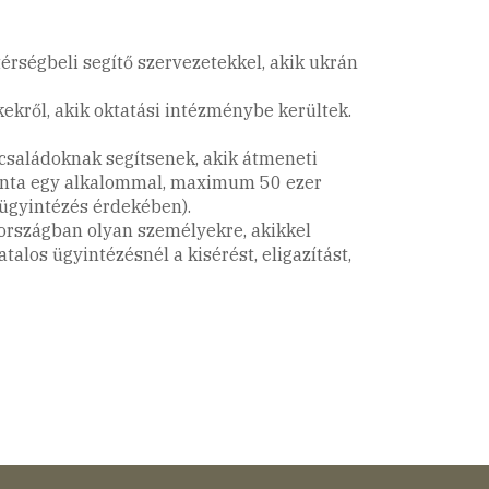
rségbeli segítő szervezetekkel, akik ukrán
ekről, akik oktatási intézménybe kerültek.
t családoknak segítsenek, akik átmeneti
avonta egy alkalommal, maximum 50 ezer
 ügyintézés érdekében).
országban olyan személyekre, akikkel
talos ügyintézésnél a kisérést, eligazítást,