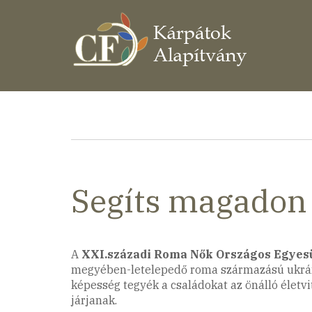
Ugrás
a
tartalomra
Morzsa
Segíts magadon
A
XXI.századi Roma Nők Országos Egyes
megyében-letelepedő roma származású ukrán c
képesség tegyék a családokat az önálló életv
járjanak.