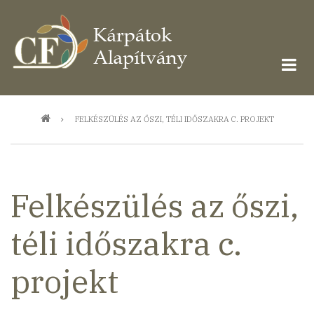
Ugrás
a
tartalomra
Morzsa
FELKÉSZÜLÉS AZ ŐSZI, TÉLI IDŐSZAKRA C. PROJEKT
Felkészülés az őszi,
téli időszakra c.
projekt