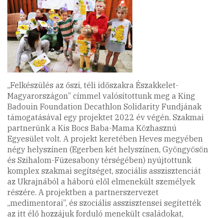
„Felkészülés az őszi, téli időszakra Északkelet-
Magyarországon” címmel valósítottunk meg a King
Badouin Foundation Decathlon Solidarity Fundjának
támogatásával egy projektet 2022 év végén. Szakmai
partnerünk a Kis Bocs Baba-Mama Közhasznú
Egyesület volt. A projekt keretében Heves megyében
négy helyszínen (Egerben két helyszínen, Gyöngyösön
és Szihalom-Füzesabony térségében) nyújtottunk
komplex szakmai segítséget, szociális asszisztenciát
az Ukrajnából a háború elől elmenekült személyek
részére. A projektben a partnerszervezet
„medimentorai”, és szociális asszisztensei segítették
az itt élő hozzájuk forduló menekült családokat,