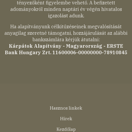
tényezőként figyelembe vehető. A befizetett
adományokról minden naptári év végén hivatalos
igazolást adunk.
Ha alapítványunk célkitűzéseinek megvalósítását
anyagilag szeretné támogatni, hozzájárulását az alábbi
bankszámlára kérjük átutalni:
Kárpátok Alapítvány - Magyarország - ERSTE
Bank Hungary Zrt. 11600006-00000000-78910845
Lábléc
Hasznos linkek
menü
Hírek
Kezdőlap