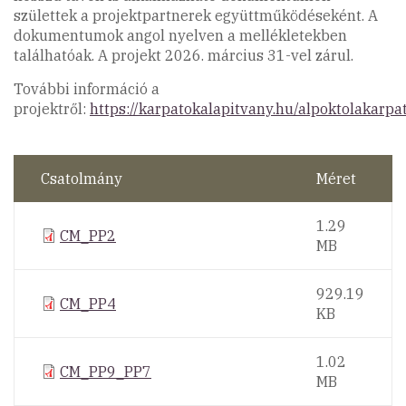
születtek a projektpartnerek együttműködéseként. A
dokumentumok angol nyelven a mellékletekben
találhatóak. A projekt 2026. március 31-vel zárul.
További információ a
projektről:
https://karpatokalapitvany.hu/alpoktolakarpa
Csatolmány
Méret
1.29
CM_PP2
MB
929.19
CM_PP4
KB
1.02
CM_PP9_PP7
MB