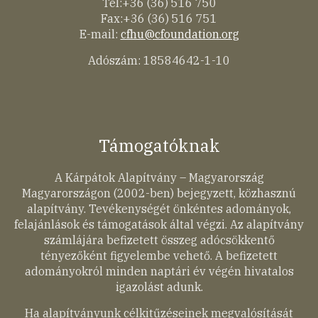
Tel:+36 (36) 516 750
Fax:+36 (36) 516 751
E-mail:
cfhu@cfoundation.org
Adószám: 18584642-1-10
Támogatóknak
A Kárpátok Alapítvány – Magyarország
Magyarországon (2002-ben) bejegyzett, közhasznú
alapítvány. Tevékenységét önkéntes adományok,
felajánlások és támogatások által végzi. Az alapítvány
számlájára befizetett összeg adócsökkentő
tényezőként figyelembe vehető. A befizetett
adományokról minden naptári év végén hivatalos
igazolást adunk.
Ha alapítványunk célkitűzéseinek megvalósítását