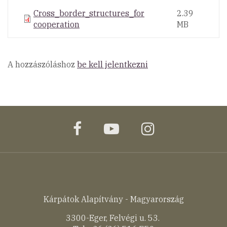
Cross_border_structures_for
2.39
cooperation
MB
A hozzászóláshoz
be kell jelentkezni
facebook
youtube
instagram
Kárpátok Alapítvány - Magyarország
3300-Eger, Felvégi u. 53.