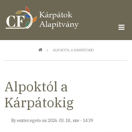
Ugrás
a
tartalomra
Morzsa
ALPOKTÓL A KÁRPÁTOKIG
Alpoktól a
Kárpátokig
By
eszter.egeto
on
2026. 03. 18., sze - 14:39