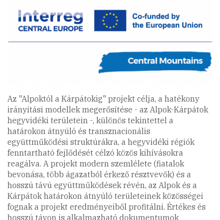
Az "Alpoktól a Kárpátokig" projekt célja, a hatékony
irányítási modellek megerősítése - az Alpok-Kárpátok
hegyvidéki területein -, különös tekintettel a
határokon átnyúló és transznacionális
együttműködési struktúrákra, a hegyvidéki régiók
fenntartható fejlődését célzó közös kihívásokra
reagálva. A projekt modern szemlélete (fiatalok
bevonása, több ágazatból érkező résztvevők) és a
hosszú távú együttműködések révén, az Alpok és a
Kárpátok határokon átnyúló területeinek közösségei
fognak a projekt eredményeiből profitálni. Értékes és
hosszú távon is alkalmazható dokumentumok