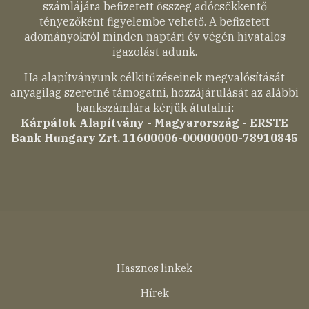
számlájára befizetett összeg adócsökkentő
tényezőként figyelembe vehető. A befizetett
adományokról minden naptári év végén hivatalos
igazolást adunk.
Ha alapítványunk célkitűzéseinek megvalósítását
anyagilag szeretné támogatni, hozzájárulását az alábbi
bankszámlára kérjük átutalni:
Kárpátok Alapítvány - Magyarország - ERSTE
Bank Hungary Zrt. 11600006-00000000-78910845
Lábléc
Hasznos linkek
menü
Hírek