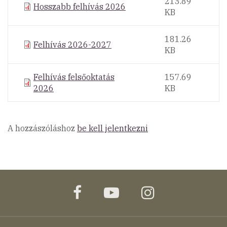
213.89
Hosszabb felhívás 2026
KB
181.26
Felhívás 2026-2027
KB
Felhívás felsőoktatás
157.69
2026
KB
A hozzászóláshoz
be kell jelentkezni
facebook
youtube
instagram