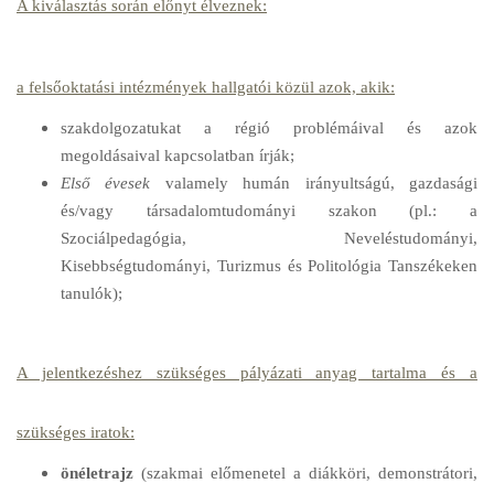
A kiválasztás során előnyt élveznek:
a felsőoktatási intézmények hallgatói közül azok, akik:
szakdolgozatukat a régió problémáival és azok
megoldásaival kapcsolatban írják;
Első évesek
valamely humán irányultságú, gazdasági
és/vagy társadalomtudományi szakon (pl.: a
Szociálpedagógia, Neveléstudományi,
Kisebbségtudományi, Turizmus és Politológia Tanszékeken
tanulók);
A jelentkezéshez szükséges pályázati anyag tartalma és a
szükséges iratok:
önéletrajz
(szakmai előmenetel a diákköri, demonstrátori,