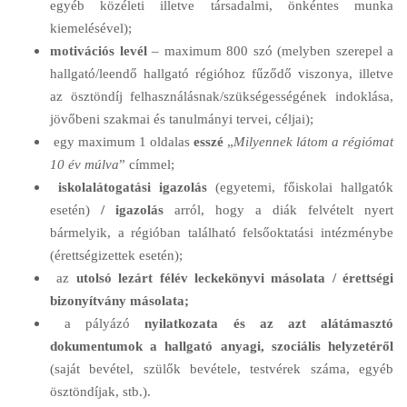
egyéb közéleti illetve társadalmi, önkéntes munka
kiemelésével);
motivációs levél
– maximum 800 szó (melyben szerepel a
hallgató/leendő hallgató régióhoz fűződő viszonya, illetve
az ösztöndíj felhasználásnak/szükségességének indoklása,
jövőbeni szakmai és tanulmányi tervei, céljai);
egy maximum 1 oldalas
esszé
„
Milyennek látom a régiómat
10 év múlva
” címmel;
iskolalátogatási igazolás
(egyetemi, főiskolai hallgatók
esetén)
/ igazolás
arról, hogy a diák felvételt nyert
bármelyik, a régióban található felsőoktatási intézménybe
(érettségizettek esetén);
az
utolsó lezárt félév leckekönyvi másolata / érettségi
bizonyítvány másolata;
a pályázó
nyilatkozata és az azt alátámasztó
dokumentumok a hallgató anyagi, szociális helyzetéről
(saját bevétel, szülők bevétele, testvérek száma, egyéb
ösztöndíjak, stb.).