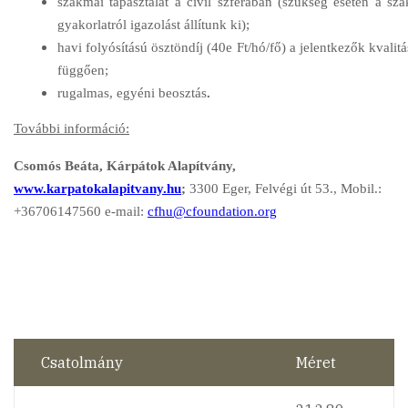
szakmai tapasztalat a civil szférában (szükség esetén a sz
gyakorlatról igazolást állítunk ki);
havi folyósítású ösztöndíj (40e Ft/hó/fő) a jelentkezők kvalitá
függően;
rugalmas, egyéni beosztás
.
További információ:
Csomós Beáta, Kárpátok Alapítvány,
www.karpatokalapitvany.hu
;
3300 Eger, Felvégi út 53., Mobil.:
+36706147560 e-mail:
cfhu@cfoundation.org
Csatolmány
Méret