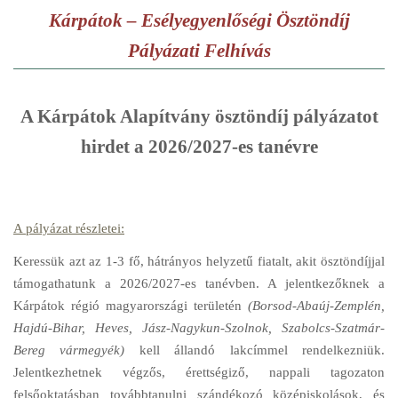
Kárpátok – Esélyegyenlőségi Ösztöndíj
Pályázati Felhívás
A Kárpátok Alapítvány ösztöndíj pályázatot
hirdet a 2026/2027-es tanévre
A pályázat részletei:
Keressük azt az 1-3 fő, hátrányos helyzetű fiatalt, akit ösztöndíjjal
támogathatunk a 2026/2027-es tanévben. A jelentkezőknek a
Kárpátok régió magyarországi területén
(Borsod-Abaúj-Zemplén,
Hajdú-Bihar, Heves, Jász-Nagykun-Szolnok, Szabolcs-Szatmár-
Bereg vármegyék)
kell állandó lakcímmel rendelkezniük.
Jelentkezhetnek végzős, érettségiző, nappali tagozaton
felsőoktatásban továbbtanulni szándékozó középiskolások, és