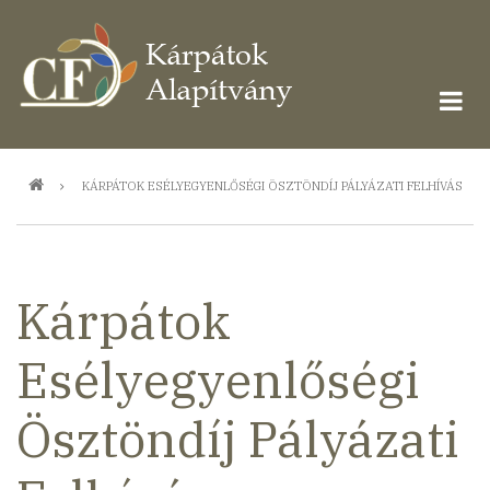
Ugrás
a
tartalomra
Morzsa
KÁRPÁTOK ESÉLYEGYENLŐSÉGI ÖSZTÖNDÍJ PÁLYÁZATI FELHÍVÁS
Kárpátok
Esélyegyenlőségi
Ösztöndíj Pályázati