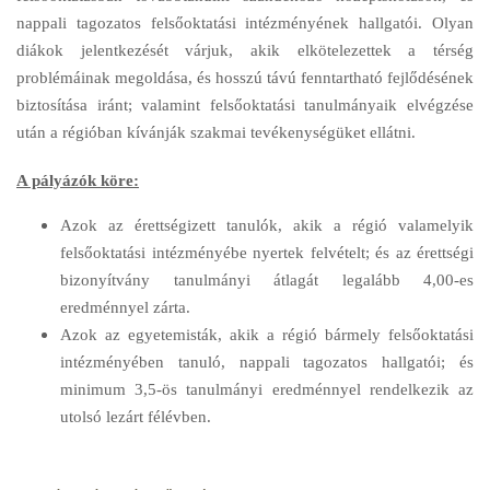
nappali tagozatos felsőoktatási intézményének hallgatói. Olyan
diákok jelentkezését várjuk, akik elkötelezettek a térség
problémáinak megoldása, és hosszú távú fenntartható fejlődésének
biztosítása iránt; valamint felsőoktatási tanulmányaik elvégzése
után a régióban kívánják szakmai tevékenységüket ellátni.
A pályázók köre:
Azok az érettségizett tanulók, akik a régió valamelyik
felsőoktatási intézményébe nyertek felvételt; és az érettségi
bizonyítvány tanulmányi átlagát legalább 4,00-es
eredménnyel zárta.
Azok az egyetemisták, akik a régió bármely felsőoktatási
intézményében tanuló, nappali tagozatos hallgatói; és
minimum 3,5-ös tanulmányi eredménnyel rendelkezik az
utolsó lezárt félévben.