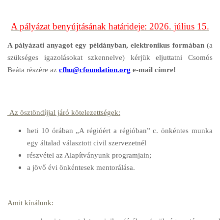
A pályázat benyújtásának határideje: 2026. július 15.
A pályázati anyagot egy példányban, elektronikus formában
(a
szükséges igazolásokat szkennelve) kérjük eljuttatni Csomós
Beáta részére az
cfhu@cfoundation.org
e-mail címre!
Az ösztöndíjjal járó kötelezettségek:
heti 10 órában „A régióért a régióban” c. önkéntes munka
egy általad választott civil szervezetnél
részvétel az Alapítványunk programjain;
a jövő évi önkéntesek mentorálása.
Amit kínálunk: