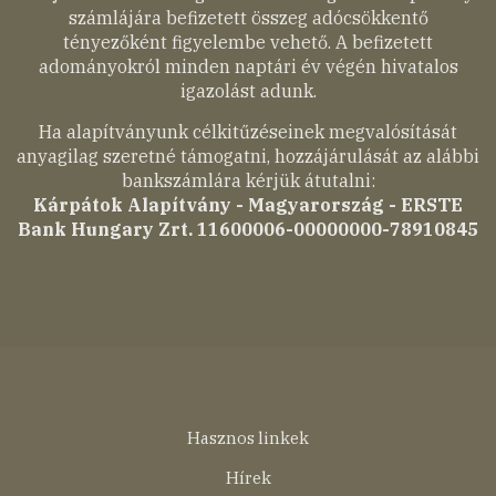
számlájára befizetett összeg adócsökkentő
tényezőként figyelembe vehető. A befizetett
adományokról minden naptári év végén hivatalos
igazolást adunk.
Ha alapítványunk célkitűzéseinek megvalósítását
anyagilag szeretné támogatni, hozzájárulását az alábbi
bankszámlára kérjük átutalni:
Kárpátok Alapítvány - Magyarország - ERSTE
Bank Hungary Zrt. 11600006-00000000-78910845
Lábléc
Hasznos linkek
menü
Hírek