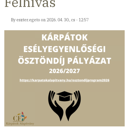
Felhívás
By
eszter.egeto
on
2026. 04. 30., cs - 12:57