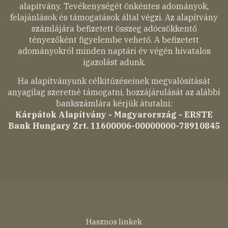
alapítvány. Tevékenységét önkéntes adományok,
felajánlások és támogatások által végzi. Az alapítvány
számlájára befizetett összeg adócsökkentő
tényezőként figyelembe vehető. A befizetett
adományokról minden naptári év végén hivatalos
igazolást adunk.
Ha alapítványunk célkitűzéseinek megvalósítását
anyagilag szeretné támogatni, hozzájárulását az alábbi
bankszámlára kérjük átutalni:
Kárpátok Alapítvány - Magyarország - ERSTE
Bank Hungary Zrt. 11600006-00000000-78910845
Lábléc
Hasznos linkek