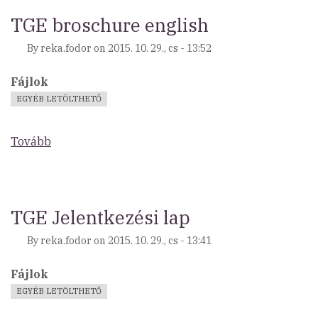
TGE broschure english
By
reka.fodor
on
2015. 10. 29., cs - 13:52
Fájlok
EGYÉB LETÖLTHETŐ
Tovább
(TGE
broschure
english)
TGE Jelentkezési lap
By
reka.fodor
on
2015. 10. 29., cs - 13:41
Fájlok
EGYÉB LETÖLTHETŐ