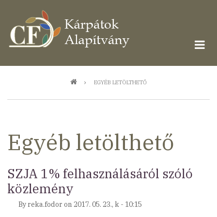
Ugrás
a
tartalomra
Morzsa
EGYÉB LETÖLTHETŐ
Egyéb letölthető
SZJA 1% felhasználásáról szóló
közlemény
By
reka.fodor
on
2017. 05. 23., k - 10:15