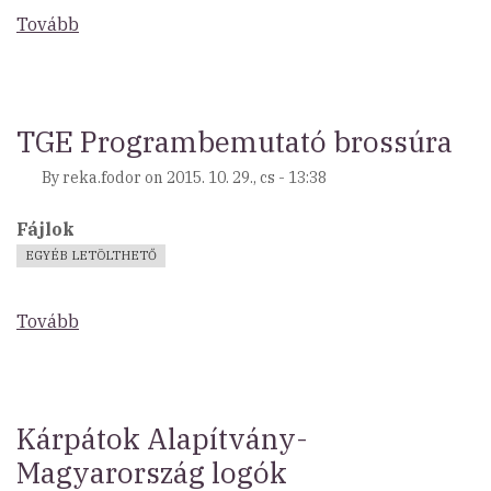
Tovább
(TGE
Jelentkezési
lap)
TGE Programbemutató brossúra
By
reka.fodor
on
2015. 10. 29., cs - 13:38
Fájlok
EGYÉB LETÖLTHETŐ
Tovább
(TGE
Programbemutató
brossúra)
Kárpátok Alapítvány-
Magyarország logók