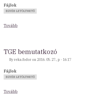
Fájlok
EGYÉB LETÖLTHETŐ
Tovább
(SZJA
1%
felhasználásáról
szóló
közlemény)
TGE bemutatkozó
By
reka.fodor
on
2016. 05. 27., p - 16:17
Fájlok
EGYÉB LETÖLTHETŐ
Tovább
(TGE
bemutatkozó)