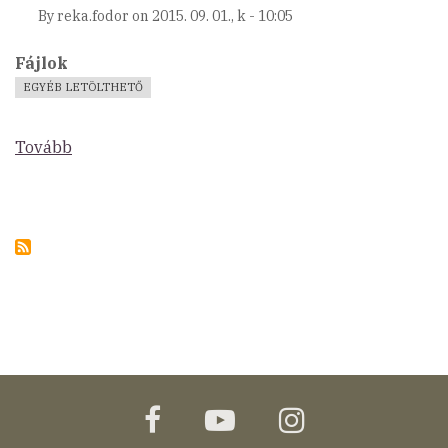
By
reka.fodor
on
2015. 09. 01., k - 10:05
Fájlok
EGYÉB LETÖLTHETŐ
Tovább
(Kárpátok
Alapítvány-
Magyarország
logók)
facebook
youtube
instagram